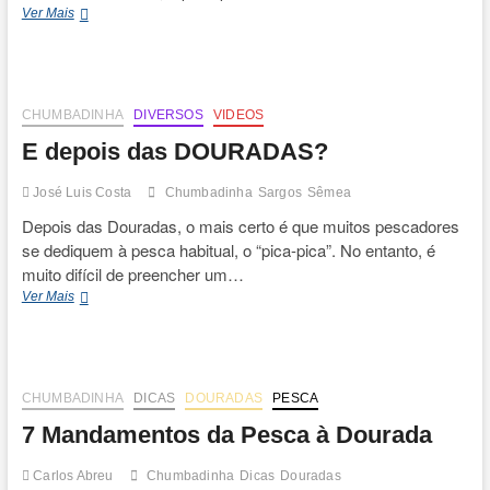
A
Ver Mais
opção
“chumbadinha”
na
pesca
aos
CHUMBADINHA
DIVERSOS
VIDEOS
Sargos…
E depois das DOURADAS?
José Luis Costa
Chumbadinha
Sargos
Sêmea
Depois das Douradas, o mais certo é que muitos pescadores
se dediquem à pesca habitual, o “pica-pica”. No entanto, é
muito difícil de preencher um…
E
Ver Mais
depois
das
DOURADAS?
CHUMBADINHA
DICAS
DOURADAS
PESCA
7 Mandamentos da Pesca à Dourada
Carlos Abreu
Chumbadinha
Dicas
Douradas