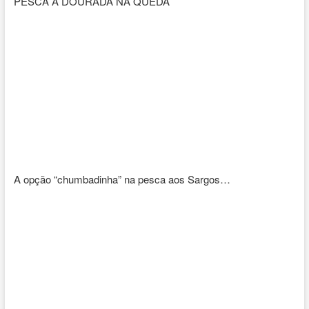
PESCA À DOURADA NA QUEDA
A opção “chumbadinha” na pesca aos Sargos…