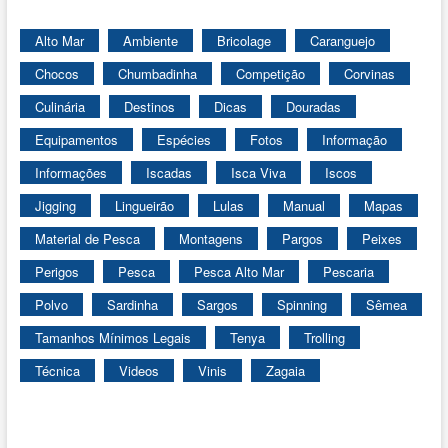
Alto Mar
Ambiente
Bricolage
Caranguejo
Chocos
Chumbadinha
Competição
Corvinas
Culinária
Destinos
Dicas
Douradas
Equipamentos
Espécies
Fotos
Informação
Informações
Iscadas
Isca Viva
Iscos
Jigging
Lingueirão
Lulas
Manual
Mapas
Material de Pesca
Montagens
Pargos
Peixes
Perigos
Pesca
Pesca Alto Mar
Pescaria
Polvo
Sardinha
Sargos
Spinning
Sêmea
Tamanhos Mínimos Legais
Tenya
Trolling
Técnica
Videos
Vinis
Zagaia