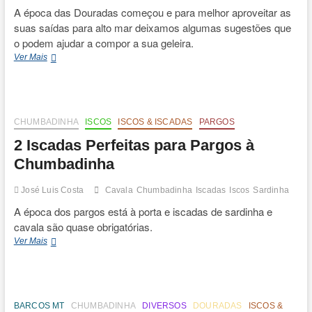
A época das Douradas começou e para melhor aproveitar as
suas saídas para alto mar deixamos algumas sugestões que
o podem ajudar a compor a sua geleira.
7
Ver Mais
Mandamentos
da
Pesca
à
Dourada
CHUMBADINHA
ISCOS
ISCOS & ISCADAS
PARGOS
2 Iscadas Perfeitas para Pargos à
Chumbadinha
José Luis Costa
Cavala
Chumbadinha
Iscadas
Iscos
Sardinha
A época dos pargos está à porta e iscadas de sardinha e
cavala são quase obrigatórias.
2
Ver Mais
Iscadas
Perfeitas
para
Pargos
à
BARCOS MT
CHUMBADINHA
DIVERSOS
DOURADAS
ISCOS &