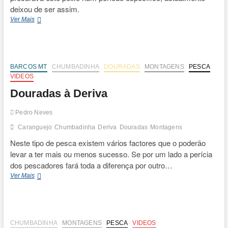
deixou de ser assim.
PARGOS
Ver Mais
à
Chumbadinha
BARCOS MT
CHUMBADINHA
DOURADAS
MONTAGENS
PESCA
VIDEOS
Douradas à Deriva
Pedro Neves
Caranguejo
Chumbadinha
Deriva
Douradas
Montagens
Neste tipo de pesca existem vários factores que o poderão
levar a ter mais ou menos sucesso. Se por um lado a perícia
dos pescadores fará toda a diferença por outro…
Douradas
Ver Mais
à
Deriva
CHUMBADINHA
MONTAGENS
PESCA
VIDEOS