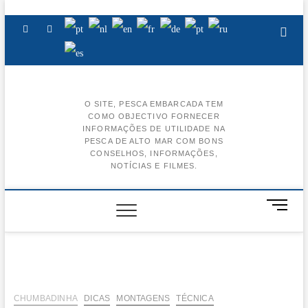
Skip
to
Facebook
Instagram
Youtube
content
O SITE, PESCA EMBARCADA TEM
COMO OBJECTIVO FORNECER
BA
INFORMAÇÕES DE UTILIDADE NA
PESCA DE ALTO MAR COM BONS
AL
CONSELHOS, INFORMAÇÕES,
NOTÍCIAS E FILMES.
BA
CE
M
e
BA
n
u
BA
B
u
t
CHUMBADINHA
DICAS
MONTAGENS
TÉCNICA