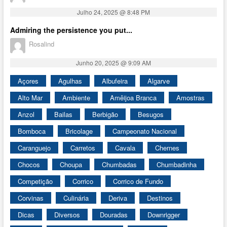
Julho 24, 2025 @ 8:48 PM
Admiring the persistence you put...
Rosalind
Junho 20, 2025 @ 9:09 AM
Açores
Agulhas
Albufeira
Algarve
Alto Mar
Ambiente
Amêijoa Branca
Amostras
Anzol
Bailas
Berbigão
Besugos
Bomboca
Bricolage
Campeonato Nacional
Caranguejo
Carretos
Cavala
Chernes
Chocos
Choupa
Chumbadas
Chumbadinha
Competição
Corrico
Corrico de Fundo
Corvinas
Culinária
Deriva
Destinos
Dicas
Diversos
Douradas
Downrigger