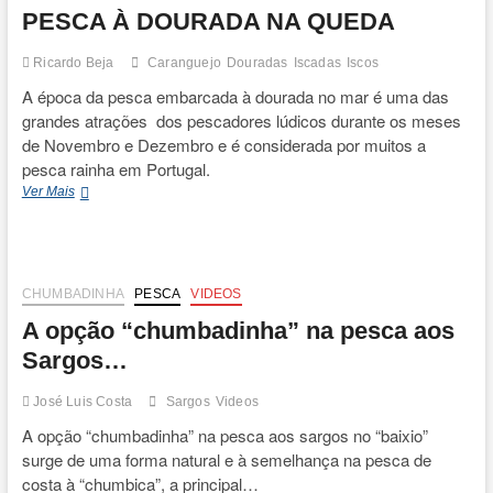
t
PESCA À DOURADA NA QUEDA
o
n
Ricardo Beja
Caranguejo
Douradas
Iscadas
Iscos
A época da pesca embarcada à dourada no mar é uma das
grandes atrações dos pescadores lúdicos durante os meses
de Novembro e Dezembro e é considerada por muitos a
pesca rainha em Portugal.
PESCA
Ver Mais
À
DOURADA
NA
QUEDA
CHUMBADINHA
PESCA
VIDEOS
A opção “chumbadinha” na pesca aos
Sargos…
José Luis Costa
Sargos
Videos
A opção “chumbadinha” na pesca aos sargos no “baixio”
surge de uma forma natural e à semelhança na pesca de
costa à “chumbica”, a principal…