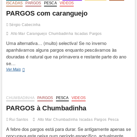
Chumbadinha
ISCADAS
PARGOS
PESCA
VIDEOS
PARGOS com caranguejo
Sérgio Cabecinha
Alto Mar
Caranguejo
Chumbadinha
Iscadas
Pargos
Uma alternativa… (muito) selectiva! Se no inverno
apanhávamos alguns pargos enquanto pescávamos às
douradas é natural que na primavera e restante parte do ano
se…
PARGOS
Ver Mais
com
caranguejo
CHUMBADINHA
PARGOS
PESCA
VIDEOS
PARGOS à Chumbadinha
Rui Santos
Alto Mar
Chumbadinha
Iscadas
Pargos
Pesca
A febre dos pargos está para durar. Se antigamente apenas se
procurava este peixe num período específico, actualmente