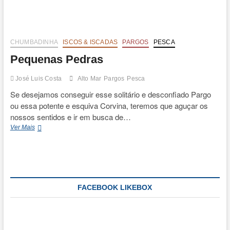
Gigante
na
Pesca
Embarcada
CHUMBADINHA
ISCOS & ISCADAS
PARGOS
PESCA
Pequenas Pedras
José Luis Costa
Alto Mar
Pargos
Pesca
Se desejamos conseguir esse solitário e desconfiado Pargo
ou essa potente e esquiva Corvina, teremos que aguçar os
nossos sentidos e ir em busca de…
Pequenas
Ver Mais
Pedras
FACEBOOK LIKEBOX