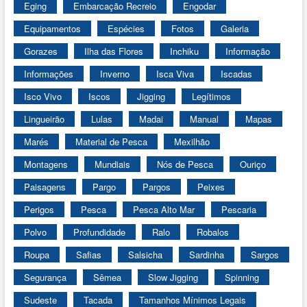
Eging
Embarcação Recreio
Engodar
Equipamentos
Espécies
Fotos
Galeria
Gorazes
Ilha das Flores
Inchiku
Informação
Informações
Inverno
Isca Viva
Iscadas
Isco Vivo
Iscos
Jigging
Legítimos
Lingueirão
Lulas
Madai
Manual
Mapas
Marés
Material de Pesca
Mexilhão
Montagens
Mundiais
Nós de Pesca
Ouriço
Paisagens
Pargo
Pargos
Peixes
Perigos
Pesca
Pesca Alto Mar
Pescaria
Polvo
Profundidade
Ralo
Robalos
Roupa
Safias
Salsicha
Sardinha
Sargos
Segurança
Sêmea
Slow Jigging
Spinning
Sudeste
Tacada
Tamanhos Mínimos Legais