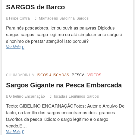
SARGOS de Barco
Filipe Cintra
Montagens
Sardinha
Sargos
Para nós pescadores, ler ou ouvir as palavras Diplodus
sargus sargus, sargo-legítmo ou até simplesmente sargo é
sinonimo de prestar atenção! Isto porquê?
SARGOS
Ver Mais
de
Barco
CHUMBADINHA
ISCOS & ISCADAS
PESCA
VIDEOS
Sargos Gigante na Pesca Embarcada
Gibelino Encarnação
Iscadas
Legítimos
Sargos
Texto: GIBELINO ENCARNAÇÃOFotos: Autor e Arquivo De
facto, na família dos sargos encontramos dois grandes
favoritos da pesca lúdica: o sargo legítimo e o sargo
veado.E…
Sargos
Ver Mais