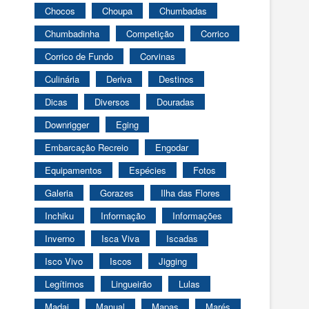
Chocos
Choupa
Chumbadas
Chumbadinha
Competição
Corrico
Corrico de Fundo
Corvinas
Culinária
Deriva
Destinos
Dicas
Diversos
Douradas
Downrigger
Eging
Embarcação Recreio
Engodar
Equipamentos
Espécies
Fotos
Galeria
Gorazes
Ilha das Flores
Inchiku
Informação
Informações
Inverno
Isca Viva
Iscadas
Isco Vivo
Iscos
Jigging
Legítimos
Lingueirão
Lulas
Madai
Manual
Mapas
Marés