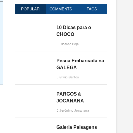
o
POPULAR
COMMENTS
TAGS
n
10 Dicas para o
CHOCO
Ricardo Beja
Pesca Embarcada na
GALEGA
Sílvio Santos
PARGOS à
JOCANANA
Jerónimo Jocanana
Galeria Paisagens