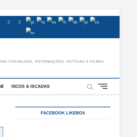
Facebook
Instagram
Youtube
ONS CONSELHOS, INFORMAÇÕES, NOTÍCIAS E FILMES.
M
GE
ISCOS & ISCADAS
e
n
u
B
FACEBOOK LIKEBOX
u
t
t