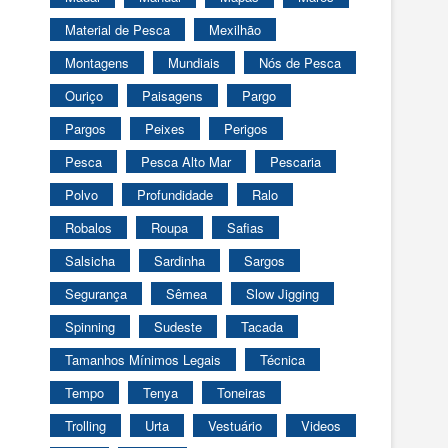
Material de Pesca
Mexilhão
Montagens
Mundiais
Nós de Pesca
Ouriço
Paisagens
Pargo
Pargos
Peixes
Perigos
Pesca
Pesca Alto Mar
Pescaria
Polvo
Profundidade
Ralo
Robalos
Roupa
Safias
Salsicha
Sardinha
Sargos
Segurança
Sêmea
Slow Jigging
Spinning
Sudeste
Tacada
Tamanhos Mínimos Legais
Técnica
Tempo
Tenya
Toneiras
Trolling
Urta
Vestuário
Videos