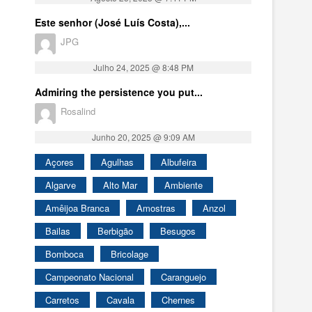
Este senhor (José Luís Costa),...
JPG
Julho 24, 2025 @ 8:48 PM
Admiring the persistence you put...
Rosalind
Junho 20, 2025 @ 9:09 AM
Açores
Agulhas
Albufeira
Algarve
Alto Mar
Ambiente
Amêijoa Branca
Amostras
Anzol
Bailas
Berbigão
Besugos
Bomboca
Bricolage
Campeonato Nacional
Caranguejo
Carretos
Cavala
Chernes