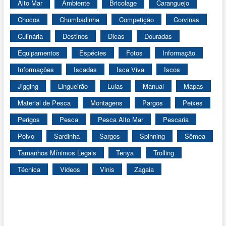
Alto Mar
Ambiente
Bricolage
Caranguejo
Chocos
Chumbadinha
Competição
Corvinas
Culinária
Destinos
Dicas
Douradas
Equipamentos
Espécies
Fotos
Informação
Informações
Iscadas
Isca Viva
Iscos
Jigging
Lingueirão
Lulas
Manual
Mapas
Material de Pesca
Montagens
Pargos
Peixes
Perigos
Pesca
Pesca Alto Mar
Pescaria
Polvo
Sardinha
Sargos
Spinning
Sêmea
Tamanhos Mínimos Legais
Tenya
Trolling
Técnica
Videos
Vinis
Zagaia