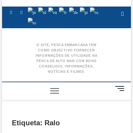
Skip
to
Facebook
Instagram
Youtube
content
O SITE, PESCA EMBARCADA TEM
COMO OBJECTIVO FORNECER
BA
INFORMAÇÕES DE UTILIDADE NA
PESCA DE ALTO MAR COM BONS
AL
CONSELHOS, INFORMAÇÕES,
NOTÍCIAS E FILMES.
BA
CE
M
e
BA
n
u
BA
B
u
Etiqueta:
Ralo
t