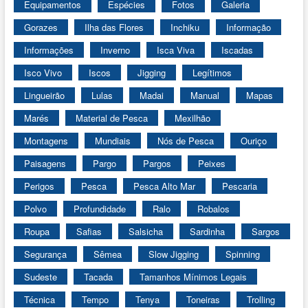
Equipamentos
Espécies
Fotos
Galeria
Gorazes
Ilha das Flores
Inchiku
Informação
Informações
Inverno
Isca Viva
Iscadas
Isco Vivo
Iscos
Jigging
Legítimos
Lingueirão
Lulas
Madai
Manual
Mapas
Marés
Material de Pesca
Mexilhão
Montagens
Mundiais
Nós de Pesca
Ouriço
Paisagens
Pargo
Pargos
Peixes
Perigos
Pesca
Pesca Alto Mar
Pescaria
Polvo
Profundidade
Ralo
Robalos
Roupa
Safias
Salsicha
Sardinha
Sargos
Segurança
Sêmea
Slow Jigging
Spinning
Sudeste
Tacada
Tamanhos Mínimos Legais
Técnica
Tempo
Tenya
Toneiras
Trolling