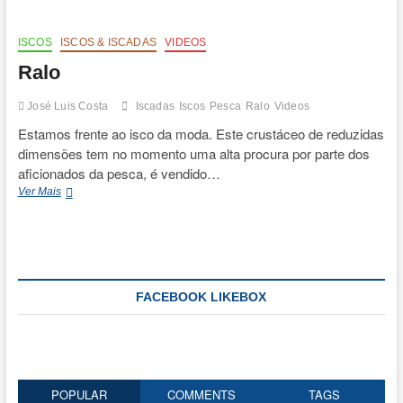
t
o
n
ISCOS
ISCOS & ISCADAS
VIDEOS
Ralo
José Luis Costa
Iscadas
Iscos
Pesca
Ralo
Videos
Estamos frente ao isco da moda. Este crustáceo de reduzidas
dimensões tem no momento uma alta procura por parte dos
aficionados da pesca, é vendido…
Ralo
Ver Mais
FACEBOOK LIKEBOX
POPULAR
COMMENTS
TAGS