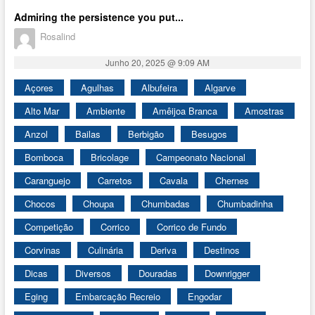
Admiring the persistence you put...
Rosalind
Junho 20, 2025 @ 9:09 AM
Açores
Agulhas
Albufeira
Algarve
Alto Mar
Ambiente
Amêijoa Branca
Amostras
Anzol
Bailas
Berbigão
Besugos
Bomboca
Bricolage
Campeonato Nacional
Caranguejo
Carretos
Cavala
Chernes
Chocos
Choupa
Chumbadas
Chumbadinha
Competição
Corrico
Corrico de Fundo
Corvinas
Culinária
Deriva
Destinos
Dicas
Diversos
Douradas
Downrigger
Eging
Embarcação Recreio
Engodar