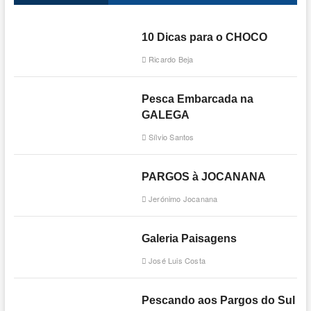
10 Dicas para o CHOCO
Ricardo Beja
Pesca Embarcada na
GALEGA
Sílvio Santos
PARGOS à JOCANANA
Jerónimo Jocanana
Galeria Paisagens
José Luis Costa
Pescando aos Pargos do Sul