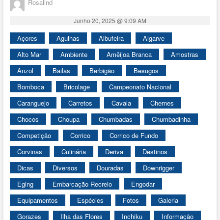
Rosalind
Junho 20, 2025 @ 9:09 AM
Açores
Agulhas
Albufeira
Algarve
Alto Mar
Ambiente
Amêijoa Branca
Amostras
Anzol
Bailas
Berbigão
Besugos
Bomboca
Bricolage
Campeonato Nacional
Caranguejo
Carretos
Cavala
Chernes
Chocos
Choupa
Chumbadas
Chumbadinha
Competição
Corrico
Corrico de Fundo
Corvinas
Culinária
Deriva
Destinos
Dicas
Diversos
Douradas
Downrigger
Eging
Embarcação Recreio
Engodar
Equipamentos
Espécies
Fotos
Galeria
Gorazes
Ilha das Flores
Inchiku
Informação