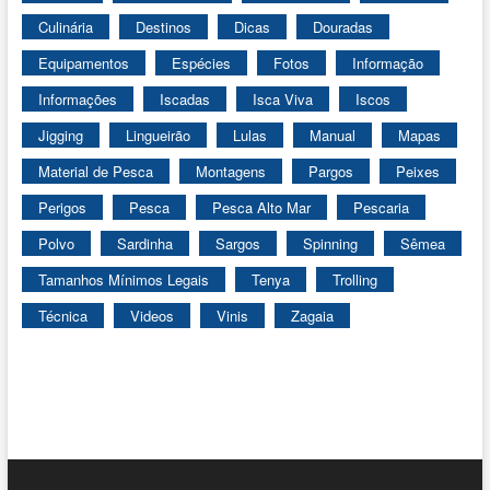
Culinária
Destinos
Dicas
Douradas
Equipamentos
Espécies
Fotos
Informação
Informações
Iscadas
Isca Viva
Iscos
Jigging
Lingueirão
Lulas
Manual
Mapas
Material de Pesca
Montagens
Pargos
Peixes
Perigos
Pesca
Pesca Alto Mar
Pescaria
Polvo
Sardinha
Sargos
Spinning
Sêmea
Tamanhos Mínimos Legais
Tenya
Trolling
Técnica
Videos
Vinis
Zagaia