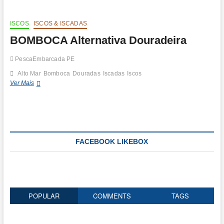
t
o
n
ISCOS
ISCOS & ISCADAS
BOMBOCA Alternativa Douradeira
PescaEmbarcada PE
Alto Mar
Bomboca
Douradas
Iscadas
Iscos
BOMBOCA
Ver Mais
Alternativa
Douradeira
FACEBOOK LIKEBOX
POPULAR
COMMENTS
TAGS