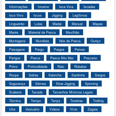
Informações
Inverno
Isca Viva
Iscadas
Isco Vivo
Iscos
Jigging
Legítimos
Lingueirão
Lulas
Madai
Manual
Mapas
Marés
Material de Pesca
Mexilhão
Montagens
Mundiais
Nós de Pesca
Ouriço
Paisagens
Pargo
Pargos
Peixes
Perigos
Pesca
Pesca Alto Mar
Pescaria
Polvo
Profundidade
Ralo
Robalos
Roupa
Safias
Salsicha
Sardinha
Sargos
Segurança
Sêmea
Slow Jigging
Spinning
Sudeste
Tacada
Tamanhos Mínimos Legais
Técnica
Tempo
Tenya
Toneiras
Trolling
Urta
Vestuário
Videos
Vinis
Zagaia