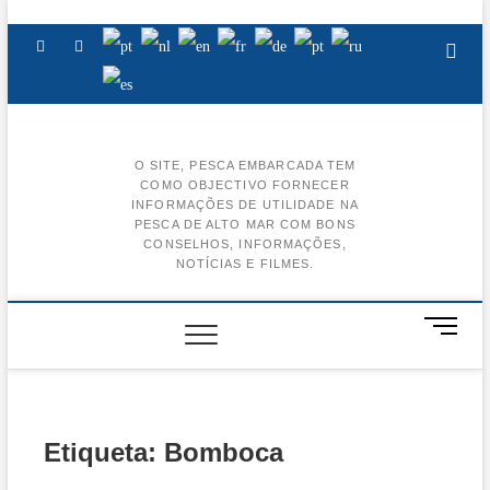
Skip
to
Facebook
Instagram
Youtube
content
O SITE, PESCA EMBARCADA TEM
COMO OBJECTIVO FORNECER
BA
INFORMAÇÕES DE UTILIDADE NA
PESCA DE ALTO MAR COM BONS
AL
CONSELHOS, INFORMAÇÕES,
NOTÍCIAS E FILMES.
BA
CE
M
e
BA
n
u
BA
B
u
Etiqueta:
Bomboca
t