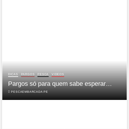
t
o
n
DICAS
PARGOS
PESCA
VIDEOS
Pargos só para quem sabe esperar…
PESCAEMBARCADA PE