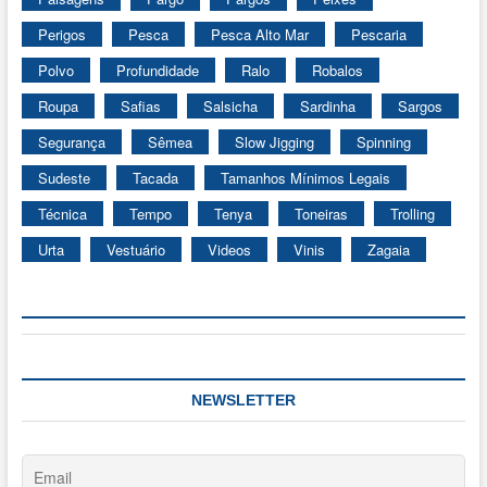
Perigos
Pesca
Pesca Alto Mar
Pescaria
Polvo
Profundidade
Ralo
Robalos
Roupa
Safias
Salsicha
Sardinha
Sargos
Segurança
Sêmea
Slow Jigging
Spinning
Sudeste
Tacada
Tamanhos Mínimos Legais
Técnica
Tempo
Tenya
Toneiras
Trolling
Urta
Vestuário
Videos
Vinis
Zagaia
NEWSLETTER