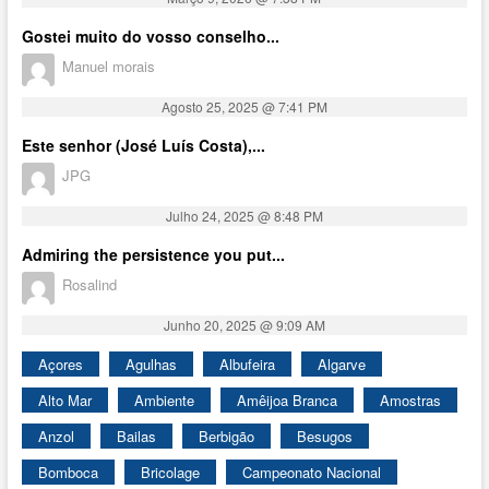
Gostei muito do vosso conselho...
Manuel morais
Agosto 25, 2025 @ 7:41 PM
Este senhor (José Luís Costa),...
JPG
Julho 24, 2025 @ 8:48 PM
Admiring the persistence you put...
Rosalind
Junho 20, 2025 @ 9:09 AM
Açores
Agulhas
Albufeira
Algarve
Alto Mar
Ambiente
Amêijoa Branca
Amostras
Anzol
Bailas
Berbigão
Besugos
Bomboca
Bricolage
Campeonato Nacional