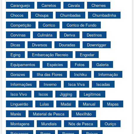
Caranguejo
Carretos
Cavala
Chernes
Chocos
Choupa
Chumbadas
Chumbadinha
Competição
Corrico
Corrico de Fundo
Corvinas
Culinária
Deriva
Destinos
Dicas
Diversos
Douradas
Downrigger
Eging
Embarcação Recreio
Engodar
Equipamentos
Espécies
Fotos
Galeria
Gorazes
Ilha das Flores
Inchiku
Informação
Informações
Inverno
Isca Viva
Iscadas
Isco Vivo
Iscos
Jigging
Legítimos
Lingueirão
Lulas
Madai
Manual
Mapas
Marés
Material de Pesca
Mexilhão
Montagens
Mundiais
Nós de Pesca
Ouriço
Paisagens
Pargo
Pargos
Peixes