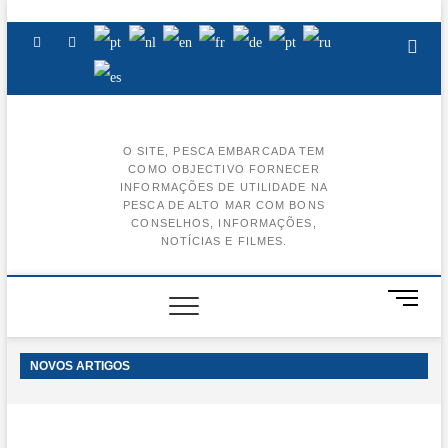
Skip
to
Facebook
Instagram
Youtube
content
O SITE, PESCA EMBARCADA TEM
COMO OBJECTIVO FORNECER
BA
INFORMAÇÕES DE UTILIDADE NA
PESCA DE ALTO MAR COM BONS
AL
CONSELHOS, INFORMAÇÕES,
NOTÍCIAS E FILMES.
BA
CE
M
e
BA
n
u
NOVOS ARTIGOS
BA
B
u
t