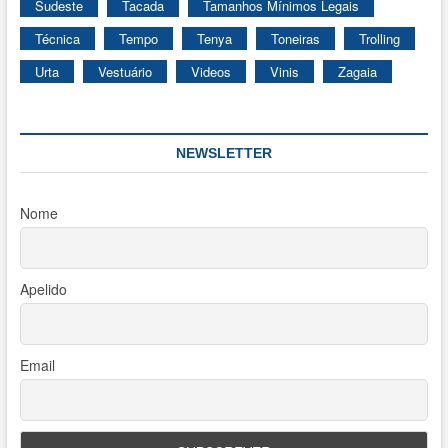
Sudeste
Tacada
Tamanhos Mínimos Legais
Técnica
Tempo
Tenya
Toneiras
Trolling
Urta
Vestuário
Videos
Vinis
Zagaia
NEWSLETTER
Nome
Apelido
Email