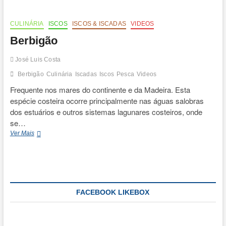
t
o
n
CULINÁRIA
ISCOS
ISCOS & ISCADAS
VIDEOS
Berbigão
José Luis Costa
Berbigão
Culinária
Iscadas
Iscos
Pesca
Videos
Frequente nos mares do continente e da Madeira. Esta
espécie costeira ocorre principalmente nas águas salobras
dos estuários e outros sistemas lagunares costeiros, onde
se…
Berbigão
Ver Mais
FACEBOOK LIKEBOX