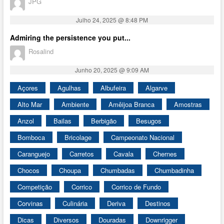
JPG
Julho 24, 2025 @ 8:48 PM
Admiring the persistence you put...
Rosalind
Junho 20, 2025 @ 9:09 AM
Açores
Agulhas
Albufeira
Algarve
Alto Mar
Ambiente
Amêijoa Branca
Amostras
Anzol
Bailas
Berbigão
Besugos
Bomboca
Bricolage
Campeonato Nacional
Caranguejo
Carretos
Cavala
Chernes
Chocos
Choupa
Chumbadas
Chumbadinha
Competição
Corrico
Corrico de Fundo
Corvinas
Culinária
Deriva
Destinos
Dicas
Diversos
Douradas
Downrigger