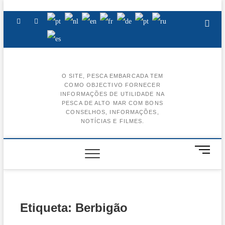
Skip
to
Facebook
Instagram
Youtube
content
O SITE, PESCA EMBARCADA TEM
COMO OBJECTIVO FORNECER
BA
INFORMAÇÕES DE UTILIDADE NA
PESCA DE ALTO MAR COM BONS
AL
CONSELHOS, INFORMAÇÕES,
NOTÍCIAS E FILMES.
BA
CE
M
e
BA
n
u
BA
B
u
Etiqueta:
Berbigão
t