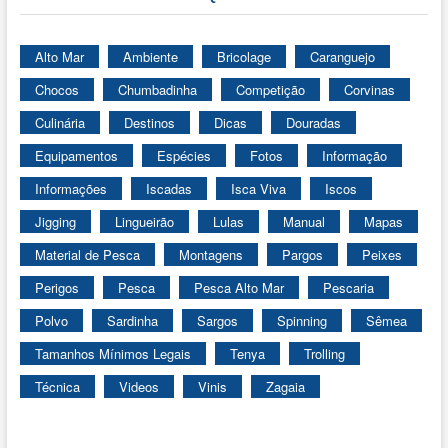
Alto Mar
Ambiente
Bricolage
Caranguejo
Chocos
Chumbadinha
Competição
Corvinas
Culinária
Destinos
Dicas
Douradas
Equipamentos
Espécies
Fotos
Informação
Informações
Iscadas
Isca Viva
Iscos
Jigging
Lingueirão
Lulas
Manual
Mapas
Material de Pesca
Montagens
Pargos
Peixes
Perigos
Pesca
Pesca Alto Mar
Pescaria
Polvo
Sardinha
Sargos
Spinning
Sêmea
Tamanhos Mínimos Legais
Tenya
Trolling
Técnica
Videos
Vinis
Zagaia