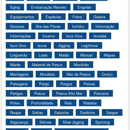
Eging
Embarcação Recreio
Engodar
Equipamentos
Espécies
Fotos
Galeria
Gorazes
Ilha das Flores
Inchiku
Informação
Informações
Inverno
Isca Viva
Iscadas
Isco Vivo
Iscos
Jigging
Legítimos
Lingueirão
Lulas
Madai
Manual
Mapas
Marés
Material de Pesca
Mexilhão
Montagens
Mundiais
Nós de Pesca
Ouriço
Paisagens
Pargo
Pargos
Peixes
Perigos
Pesca
Pesca Alto Mar
Pescaria
Polvo
Profundidade
Ralo
Robalos
Roupa
Safias
Salsicha
Sardinha
Sargos
Segurança
Sêmea
Slow Jigging
Spinning