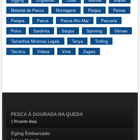
Material de Pesca
Montagens
Pargos
Peixes
Perigos
Pesca
Pesca Alto Mar
Pescaria
Polvo
Sardinha
Sargos
Spinning
Sêmea
Tamanhos Mínimos Legais
Tenya
Trolling
Técnica
Videos
Vinis
Zagaia
PESCA À DOURADA NA QUEDA
Ricardo Beja
Eging Embarcado