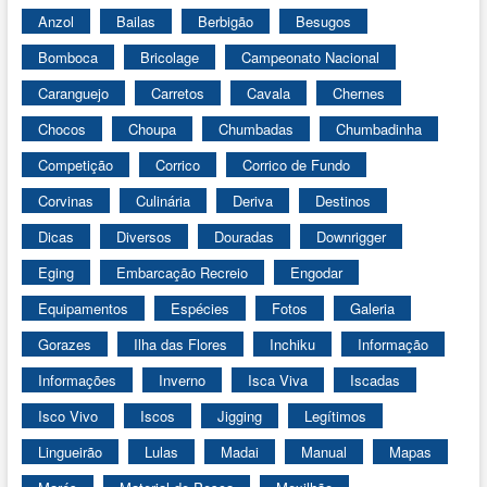
Anzol
Bailas
Berbigão
Besugos
Bomboca
Bricolage
Campeonato Nacional
Caranguejo
Carretos
Cavala
Chernes
Chocos
Choupa
Chumbadas
Chumbadinha
Competição
Corrico
Corrico de Fundo
Corvinas
Culinária
Deriva
Destinos
Dicas
Diversos
Douradas
Downrigger
Eging
Embarcação Recreio
Engodar
Equipamentos
Espécies
Fotos
Galeria
Gorazes
Ilha das Flores
Inchiku
Informação
Informações
Inverno
Isca Viva
Iscadas
Isco Vivo
Iscos
Jigging
Legítimos
Lingueirão
Lulas
Madai
Manual
Mapas