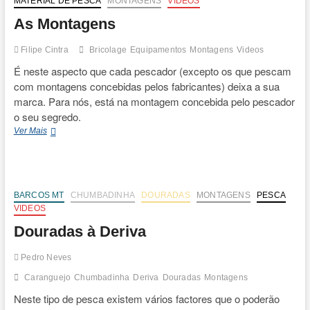
MATERIAL DE PESCA
MONTAGENS
VIDEOS
As Montagens
Filipe Cintra
Bricolage
Equipamentos
Montagens
Videos
É neste aspecto que cada pescador (excepto os que pescam
com montagens concebidas pelos fabricantes) deixa a sua
marca. Para nós, está na montagem concebida pelo pescador
o seu segredo.
As
Ver Mais
Montagens
BARCOS MT
CHUMBADINHA
DOURADAS
MONTAGENS
PESCA
VIDEOS
Douradas à Deriva
Pedro Neves
Caranguejo
Chumbadinha
Deriva
Douradas
Montagens
Neste tipo de pesca existem vários factores que o poderão