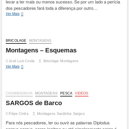
levar a ter mais ou menos sucesso. Se por um lado a perícia
dos pescadores fará toda a diferença por outro…
Douradas
Ver Mais
à
Deriva
BRICOLAGE
MONTAGENS
Montagens – Esquemas
José Luis Costa
Bricolage
Montagens
Montagens
Ver Mais
–
Esquemas
CHUMBADINHA
MONTAGENS
PESCA
VIDEOS
SARGOS de Barco
Filipe Cintra
Montagens
Sardinha
Sargos
Para nós pescadores, ler ou ouvir as palavras Diplodus
sargus sargus, sargo-legítmo ou até simplesmente sargo é