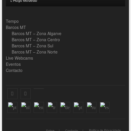
Hugo Modesto
Tempo
Barcos MT
Barcos MT – Zona Algarve
Barcos MT – Zona Centro
Barcos MT – Zona Sul
Barcos MT – Zona Norte
Live Webcams
Eventos
Contacto
Facebook
Instagram
Youtube
Politica de Privacidade
Sobre
Contacto