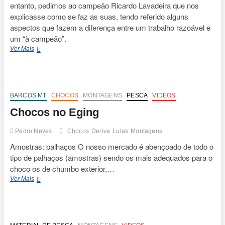
entanto, pedimos ao campeão Ricardo Lavadeira que nos
explicasse como se faz as suas, tendo referido alguns
aspectos que fazem a diferença entre um trabalho razoável e
um “à campeão”.
Montagens
Ver Mais
Coladas
BARCOS MT
CHOCOS
MONTAGENS
PESCA
VIDEOS
Chocos no Eging
Pedro Neves
Chocos
Deriva
Lulas
Montagens
Amostras: palhaços O nosso mercado é abençoado de todo o
tipo de palhaços (amostras) sendo os mais adequados para o
choco os de chumbo exterior,…
Chocos
Ver Mais
no
Eging