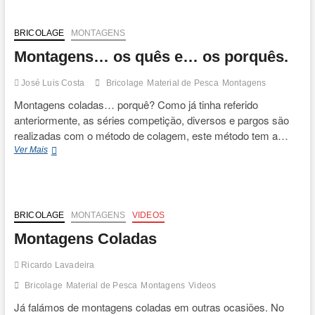
t
o
n
BRICOLAGE
MONTAGENS
Montagens… os quês e… os porquês.
José Luis Costa
Bricolage
Material de Pesca
Montagens
Montagens coladas… porquê? Como já tinha referido
anteriormente, as séries competição, diversos e pargos são
realizadas com o método de colagem, este método tem a…
Montagens…
Ver Mais
os
quês
e…
os
porquês.
BRICOLAGE
MONTAGENS
VIDEOS
Montagens Coladas
Ricardo Lavadeira
Bricolage
Material de Pesca
Montagens
Videos
Já falámos de montagens coladas em outras ocasiões. No