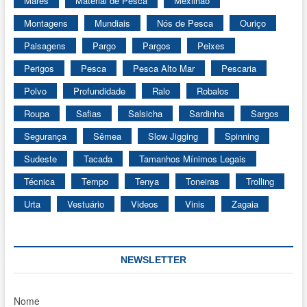
Marés
Material de Pesca
Mexilhão
Montagens
Mundiais
Nós de Pesca
Ouriço
Paisagens
Pargo
Pargos
Peixes
Perigos
Pesca
Pesca Alto Mar
Pescaria
Polvo
Profundidade
Ralo
Robalos
Roupa
Safias
Salsicha
Sardinha
Sargos
Segurança
Sêmea
Slow Jigging
Spinning
Sudeste
Tacada
Tamanhos Mínimos Legais
Técnica
Tempo
Tenya
Toneiras
Trolling
Urta
Vestuário
Videos
Vinis
Zagaia
NEWSLETTER
Nome