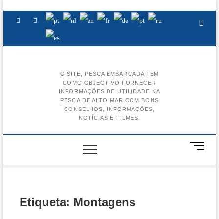
Skip
to
Facebook
Instagram
Youtube
content
O SITE, PESCA EMBARCADA TEM
COMO OBJECTIVO FORNECER
BA
INFORMAÇÕES DE UTILIDADE NA
PESCA DE ALTO MAR COM BONS
AL
CONSELHOS, INFORMAÇÕES,
NOTÍCIAS E FILMES.
BA
CE
M
e
BA
n
u
BA
B
u
Etiqueta:
Montagens
t