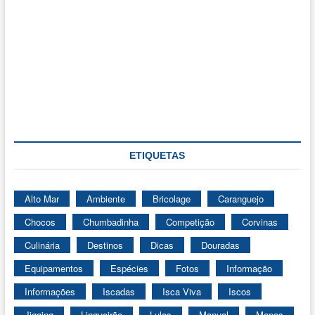
ETIQUETAS
Alto Mar
Ambiente
Bricolage
Caranguejo
Chocos
Chumbadinha
Competição
Corvinas
Culinária
Destinos
Dicas
Douradas
Equipamentos
Espécies
Fotos
Informação
Informações
Iscadas
Isca Viva
Iscos
Jigging
Lingueirão
Lulas
Manual
Mapas