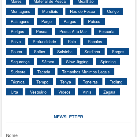
Marés
Material de Pesca
Mexilhão
Montagens
Mundiais
Nós de Pesca
Ouriço
Paisagens
Pargo
Pargos
Peixes
Perigos
Pesca
Pesca Alto Mar
Pescaria
Polvo
Profundidade
Ralo
Robalos
Roupa
Safias
Salsicha
Sardinha
Sargos
Segurança
Sêmea
Slow Jigging
Spinning
Sudeste
Tacada
Tamanhos Mínimos Legais
Técnica
Tempo
Tenya
Toneiras
Trolling
Urta
Vestuário
Videos
Vinis
Zagaia
NEWSLETTER
Nome