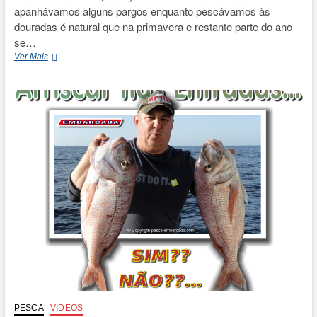
apanhávamos alguns pargos enquanto pescávamos às
douradas é natural que na primavera e restante parte do ano
se…
PARGOS
Ver Mais
com
caranguejo
PESCA
VIDEOS