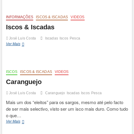
INFORMAÇÕES
ISCOS & ISCADAS
VIDEOS
Iscos & Iscadas
José Luis Costa
Iscadas
Iscos
Pesca
Iscos
Ver Mais
&
Iscadas
ISCOS
ISCOS & ISCADAS
VIDEOS
Caranguejo
José Luis Costa
Caranguejo
Iscadas
Iscos
Pesca
Mais um dos “eleitos” para os sargos, mesmo até pelo facto
de ser mais selectivo, visto ser um isco mais duro. Como tudo
o que…
Caranguejo
Ver Mais