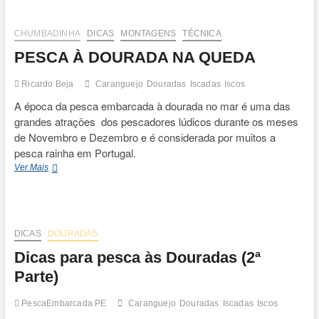
t
o
n
CHUMBADINHA
DICAS
MONTAGENS
TÉCNICA
PESCA À DOURADA NA QUEDA
Ricardo Beja
Caranguejo
Douradas
Iscadas
Iscos
A época da pesca embarcada à dourada no mar é uma das
grandes atrações dos pescadores lúdicos durante os meses
de Novembro e Dezembro e é considerada por muitos a
pesca rainha em Portugal.
PESCA
Ver Mais
À
DOURADA
NA
QUEDA
DICAS
DOURADAS
Dicas para pesca às Douradas (2ª
Parte)
PescaEmbarcada PE
Caranguejo
Douradas
Iscadas
Iscos