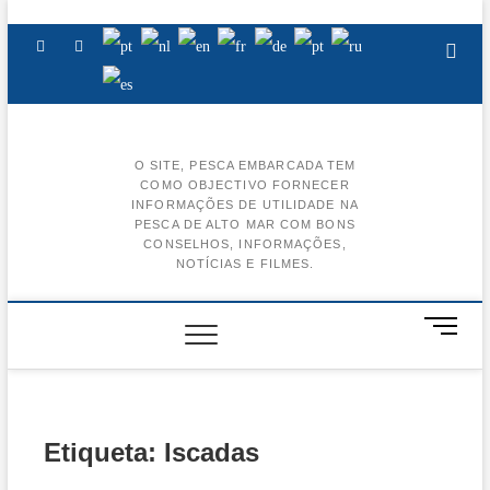
Skip
to
Facebook
Instagram
Youtube
content
O SITE, PESCA EMBARCADA TEM
COMO OBJECTIVO FORNECER
BA
INFORMAÇÕES DE UTILIDADE NA
PESCA DE ALTO MAR COM BONS
AL
CONSELHOS, INFORMAÇÕES,
NOTÍCIAS E FILMES.
BA
CE
M
e
BA
n
u
BA
B
u
Etiqueta:
Iscadas
t