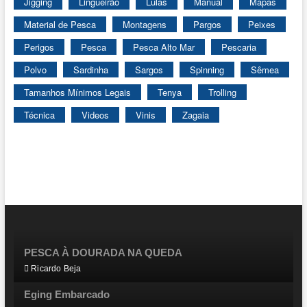
Jigging
Lingueirão
Lulas
Manual
Mapas
Material de Pesca
Montagens
Pargos
Peixes
Perigos
Pesca
Pesca Alto Mar
Pescaria
Polvo
Sardinha
Sargos
Spinning
Sêmea
Tamanhos Mínimos Legais
Tenya
Trolling
Técnica
Videos
Vinis
Zagaia
PESCA À DOURADA NA QUEDA
Ricardo Beja
Eging Embarcado