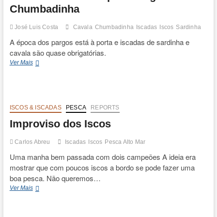
Chumbadinha
José Luis Costa
Cavala
Chumbadinha
Iscadas
Iscos
Sardinha
A época dos pargos está à porta e iscadas de sardinha e
cavala são quase obrigatórias.
2
Ver Mais
Iscadas
Perfeitas
para
Pargos
à
ISCOS & ISCADAS
PESCA
REPORTS
Chumbadinha
Improviso dos Iscos
Carlos Abreu
Iscadas
Iscos
Pesca Alto Mar
Uma manha bem passada com dois campeões A ideia era
mostrar que com poucos iscos a bordo se pode fazer uma
boa pesca. Não queremos…
Improviso
Ver Mais
dos
Iscos