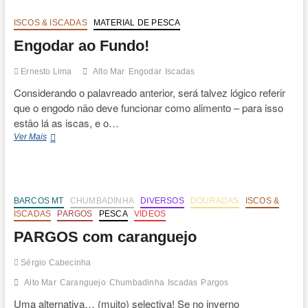
ISCOS & ISCADAS
MATERIAL DE PESCA
Engodar ao Fundo!
Ernesto Lima
Alto Mar
Engodar
Iscadas
Considerando o palavreado anterior, será talvez lógico referir
que o engodo não deve funcionar como alimento – para isso
estão lá as iscas, e o…
Engodar
Ver Mais
ao
Fundo!
BARCOS MT
CHUMBADINHA
DIVERSOS
DOURADAS
ISCOS &
ISCADAS
PARGOS
PESCA
VIDEOS
PARGOS com caranguejo
Sérgio Cabecinha
Alto Mar
Caranguejo
Chumbadinha
Iscadas
Pargos
Uma alternativa… (muito) selectiva! Se no inverno