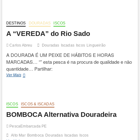
Choco
DESTINOS
DOURADAS
ISCOS
A “VEREDA” do Rio Sado
Carlos Abreu
Douradas
Iscadas
Iscos
Lingueirão
A DOURADA É UM PEIXE DE HÁBITOS E HORAS
MARCADAS… “” esta pesca é na procura de qualidade e não
quantidade… Partilhar:
A
Ver Mais
“VEREDA”
do
Rio
Sado
ISCOS
ISCOS & ISCADAS
BOMBOCA Alternativa Douradeira
PescaEmbarcada PE
Alto Mar
Bomboca
Douradas
Iscadas
Iscos