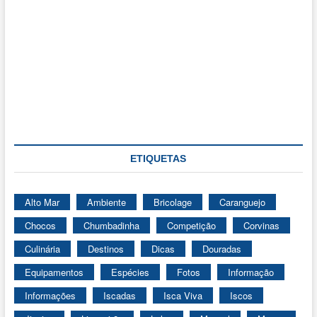
ETIQUETAS
Alto Mar
Ambiente
Bricolage
Caranguejo
Chocos
Chumbadinha
Competição
Corvinas
Culinária
Destinos
Dicas
Douradas
Equipamentos
Espécies
Fotos
Informação
Informações
Iscadas
Isca Viva
Iscos