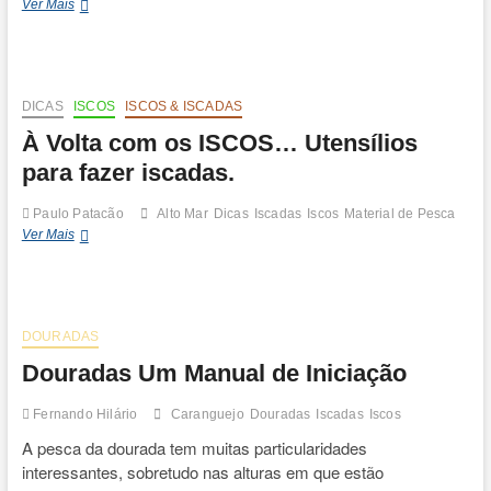
BOMBOCA
Ver Mais
Alternativa
Douradeira
DICAS
ISCOS
ISCOS & ISCADAS
À Volta com os ISCOS… Utensílios
para fazer iscadas.
Paulo Patacão
Alto Mar
Dicas
Iscadas
Iscos
Material de Pesca
À
Ver Mais
Volta
com
os
ISCOS…
Utensílios
DOURADAS
para
Douradas Um Manual de Iniciação
fazer
iscadas.
Fernando Hilário
Caranguejo
Douradas
Iscadas
Iscos
A pesca da dourada tem muitas particularidades
interessantes, sobretudo nas alturas em que estão