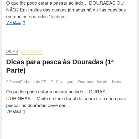
O que lhe pode estar a passar ao lado… DOURADAS OU
NÃO? Em muitas das nossas jornadas há muitas ocasiões
em que as douradas “fecham…
Dicas
Ver Mais
para
pesca
às
Douradas
(2ª
DICAS
DOURADAS
Parte)
Dicas para pesca às Douradas (1ª
Parte)
PescaEmbarcada PE
Caranguejo
Douradas
Iscadas
Iscos
O que lhe pode estar a passar ao lado… DURAS,
DURINHAS… Muito se tem discutido sobre se a cana para
pescar às douradas deve ser…
Dicas
Ver Mais
para
pesca
às
Douradas