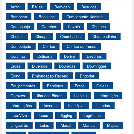
Anzol
Bailas
Berbigão
Besugos
Bomboca
Bricolage
Campeonato Nacional
Caranguejo
Carretos
Cavala
Chernes
Chocos
Choupa
Chumbadas
Chumbadinha
Competição
Corrico
Corrico de Fundo
Corvinas
Culinária
Deriva
Destinos
Dicas
Diversos
Douradas
Downrigger
Eging
Embarcação Recreio
Engodar
Equipamentos
Espécies
Fotos
Galeria
Gorazes
Ilha das Flores
Inchiku
Informação
Informações
Inverno
Isca Viva
Iscadas
Isco Vivo
Iscos
Jigging
Legítimos
Lingueirão
Lulas
Madai
Manual
Mapas