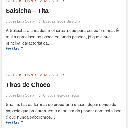
(1ª
ISCOS
ISCOS & ISCADAS
VIDEOS
Parte)
Salsicha – Tita
José Luis Costa
Iscadas
Iscos
Salsicha
A Salsicha é uma das melhores iscas para pescar no mar. É
muito apreciada na pesca de fundo pesada, já que a sua
principal característica…
Salsicha
Ver Mais
–
Tita
ISCOS
ISCOS & ISCADAS
VIDEOS
Tiras de Choco
José Luis Costa
Chocos
Iscadas
Iscos
São muitas as formas de preparar o choco, dependendo da
espécie que procurarmos e o melhor de pescar com este isco
é que nunca saberemos…
Tiras
Ver Mais
de