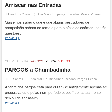
Arriscar nas Entradas
José Luis Costa
Alto Mar
Competição
Iscadas
Pesca
Videos
Quisemos saber o que é que alguns pescadores de
competição acham do tema e para o efeito colocámos-lhe três
questões.
Arriscar
Ver Mais
nas
Entradas
CHUMBADINHA
PARGOS
PESCA
VIDEOS
PARGOS à Chumbadinha
Rui Santos
Alto Mar
Chumbadinha
Iscadas
Pargos
Pesca
A febre dos pargos está para durar. Se antigamente apenas se
procurava este peixe num período específico, actualmente
deixou de ser assim.
PARGOS
Ver Mais
à
Chumbadinha