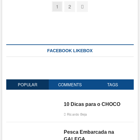
Paginação
Page
Page
Next
1
2
page
dos
conteúdos
FACEBOOK LIKEBOX
POPULAR
COMMENTS
TAGS
10 Dicas para o CHOCO
Ricardo Beja
Pesca Embarcada na
GALEGA