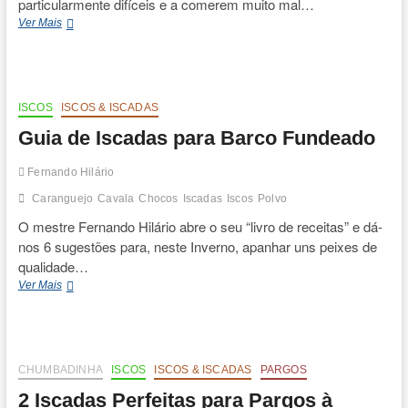
particularmente difíceis e a comerem muito mal…
Douradas
Ver Mais
Um
Manual
de
Iniciação
ISCOS
ISCOS & ISCADAS
Guia de Iscadas para Barco Fundeado
Fernando Hilário
Caranguejo
Cavala
Chocos
Iscadas
Iscos
Polvo
O mestre Fernando Hilário abre o seu “livro de receitas” e dá-
nos 6 sugestões para, neste Inverno, apanhar uns peixes de
qualidade…
Guia
Ver Mais
de
Iscadas
para
Barco
Fundeado
CHUMBADINHA
ISCOS
ISCOS & ISCADAS
PARGOS
2 Iscadas Perfeitas para Pargos à