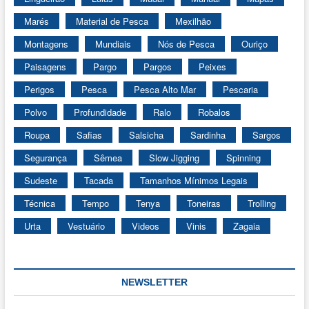
Marés
Material de Pesca
Mexilhão
Montagens
Mundiais
Nós de Pesca
Ouriço
Paisagens
Pargo
Pargos
Peixes
Perigos
Pesca
Pesca Alto Mar
Pescaria
Polvo
Profundidade
Ralo
Robalos
Roupa
Safias
Salsicha
Sardinha
Sargos
Segurança
Sêmea
Slow Jigging
Spinning
Sudeste
Tacada
Tamanhos Mínimos Legais
Técnica
Tempo
Tenya
Toneiras
Trolling
Urta
Vestuário
Videos
Vinis
Zagaia
NEWSLETTER