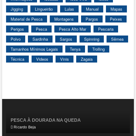
Jigging
Lingueirão
Lulas
Manual
Mapas
Material de Pesca
Montagens
Pargos
Peixes
Perigos
Pesca
Pesca Alto Mar
Pescaria
Polvo
Sardinha
Sargos
Spinning
Sêmea
Tamanhos Mínimos Legais
Tenya
Trolling
Técnica
Videos
Vinis
Zagaia
PESCA À DOURADA NA QUEDA
Ricardo Beja