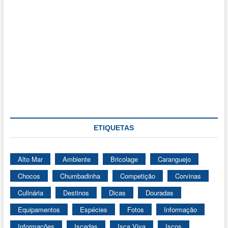
ETIQUETAS
Alto Mar
Ambiente
Bricolage
Caranguejo
Chocos
Chumbadinha
Competição
Corvinas
Culinária
Destinos
Dicas
Douradas
Equipamentos
Espécies
Fotos
Informação
Informações
Iscadas
Isca Viva
Iscos