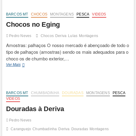
t
o
n
BARCOS MT
CHOCOS
MONTAGENS
PESCA
VIDEOS
Chocos no Eging
Pedro Neves
Chocos
Deriva
Lulas
Montagens
Amostras: palhaços O nosso mercado é abençoado de todo o
tipo de palhaços (amostras) sendo os mais adequados para o
choco os de chumbo exterior,…
Chocos
Ver Mais
no
Eging
BARCOS MT
CHUMBADINHA
DOURADAS
MONTAGENS
PESCA
VIDEOS
Douradas à Deriva
Pedro Neves
Caranguejo
Chumbadinha
Deriva
Douradas
Montagens