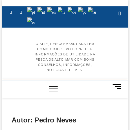
Skip
to
Facebook
Instagram
Youtube
content
O SITE, PESCA EMBARCADA TEM
COMO OBJECTIVO FORNECER
BA
INFORMAÇÕES DE UTILIDADE NA
PESCA DE ALTO MAR COM BONS
AL
CONSELHOS, INFORMAÇÕES,
NOTÍCIAS E FILMES.
BA
CE
M
e
BA
n
u
BA
B
u
Autor:
Pedro Neves
t