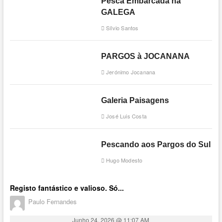
Pesca Embarcada na
GALEGA
Sílvio Santos
PARGOS à JOCANANA
Jerónimo Jocanana
Galeria Paisagens
José Luis Costa
Pescando aos Pargos do Sul
Hugo Modesto
Registo fantástico e valioso. Só...
Paulo Fernandes
Junho 24, 2026 @ 11:07 AM