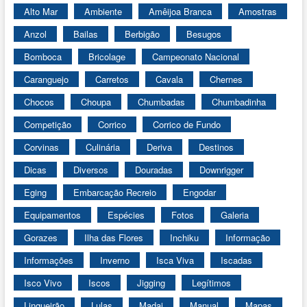
Alto Mar
Ambiente
Amêijoa Branca
Amostras
Anzol
Bailas
Berbigão
Besugos
Bomboca
Bricolage
Campeonato Nacional
Caranguejo
Carretos
Cavala
Chernes
Chocos
Choupa
Chumbadas
Chumbadinha
Competição
Corrico
Corrico de Fundo
Corvinas
Culinária
Deriva
Destinos
Dicas
Diversos
Douradas
Downrigger
Eging
Embarcação Recreio
Engodar
Equipamentos
Espécies
Fotos
Galeria
Gorazes
Ilha das Flores
Inchiku
Informação
Informações
Inverno
Isca Viva
Iscadas
Isco Vivo
Iscos
Jigging
Legítimos
Lingueirão
Lulas
Madai
Manual
Mapas