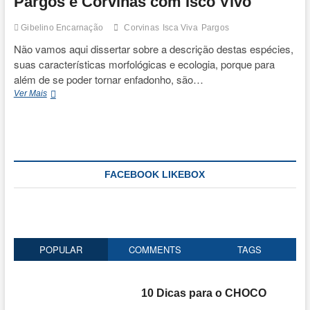
Pargos e Corvinas com Isco Vivo
Gibelino Encarnação
Corvinas
Isca Viva
Pargos
Não vamos aqui dissertar sobre a descrição destas espécies,
suas características morfológicas e ecologia, porque para
além de se poder tornar enfadonho, são…
Pargos
Ver Mais
e
Corvinas
com
Isco
Vivo
FACEBOOK LIKEBOX
POPULAR
COMMENTS
TAGS
10 Dicas para o CHOCO