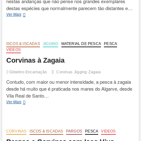
nestas andanças que não pense nos grandes exemplares
destas espécies que normalmente parecem tão distantes e…
Pargos
Ver Mais
e
Corvinas
no
Algarve
ISCOS & ISCADAS
JIGGING
MATERIAL DE PESCA
PESCA
VIDEOS
Corvinas à Zagaia
Gibelino Encarnação
Corvinas
Jigging
Zagaia
Contudo, com maior ou menor intensidade, a pesca à zagaia
desde há muito que é praticada nos mares do Algarve, desde
Vila Real de Santo…
Corvinas
Ver Mais
à
Zagaia
CORVINAS
ISCOS & ISCADAS
PARGOS
PESCA
VIDEOS