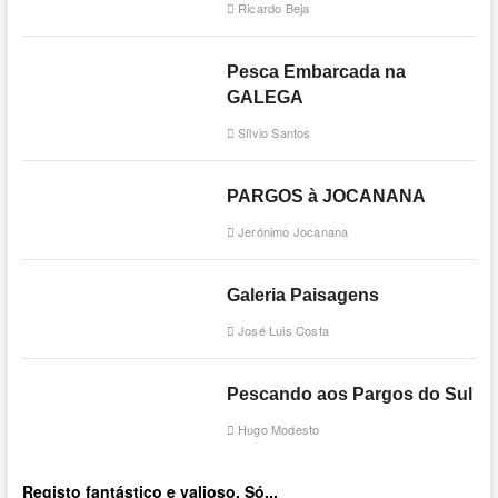
Ricardo Beja
Pesca Embarcada na
GALEGA
Sílvio Santos
PARGOS à JOCANANA
Jerónimo Jocanana
Galeria Paisagens
José Luis Costa
Pescando aos Pargos do Sul
Hugo Modesto
Registo fantástico e valioso. Só...