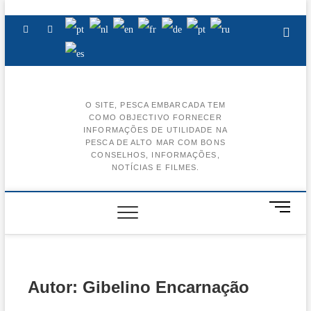
Skip
to
Facebook
Instagram
Youtube
content
O SITE, PESCA EMBARCADA TEM
COMO OBJECTIVO FORNECER
BA
INFORMAÇÕES DE UTILIDADE NA
PESCA DE ALTO MAR COM BONS
AL
CONSELHOS, INFORMAÇÕES,
NOTÍCIAS E FILMES.
BA
CE
M
e
BA
n
u
BA
B
u
Autor:
Gibelino Encarnação
t