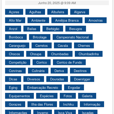
Junho 20, 2025 @ 9:09 AM
Açores
Agulhas
Albufeira
Algarve
Alto Mar
Ambiente
Amêijoa Branca
Amostras
Anzol
Bailas
Berbigão
Besugos
Bomboca
Bricolage
Campeonato Nacional
Caranguejo
Carretos
Cavala
Chernes
Chocos
Choupa
Chumbadas
Chumbadinha
Competição
Corrico
Corrico de Fundo
Corvinas
Culinária
Deriva
Destinos
Dicas
Diversos
Douradas
Downrigger
Eging
Embarcação Recreio
Engodar
Equipamentos
Espécies
Fotos
Galeria
Gorazes
Ilha das Flores
Inchiku
Informação
Informações
Inverno
Isca Viva
Iscadas