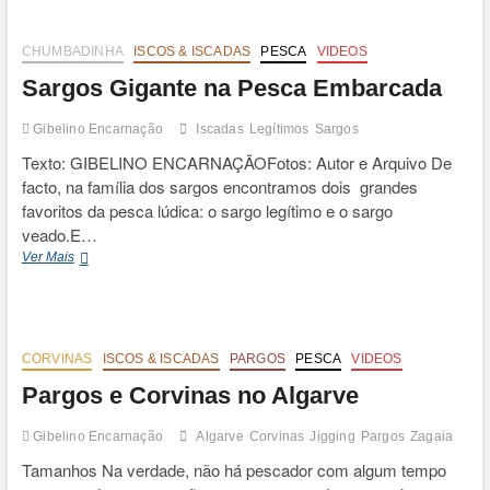
t
o
n
CHUMBADINHA
ISCOS & ISCADAS
PESCA
VIDEOS
Sargos Gigante na Pesca Embarcada
Gibelino Encarnação
Iscadas
Legítimos
Sargos
Texto: GIBELINO ENCARNAÇÃOFotos: Autor e Arquivo De
facto, na família dos sargos encontramos dois grandes
favoritos da pesca lúdica: o sargo legítimo e o sargo
veado.E…
Sargos
Ver Mais
Gigante
na
Pesca
Embarcada
CORVINAS
ISCOS & ISCADAS
PARGOS
PESCA
VIDEOS
Pargos e Corvinas no Algarve
Gibelino Encarnação
Algarve
Corvinas
Jigging
Pargos
Zagaia
Tamanhos Na verdade, não há pescador com algum tempo