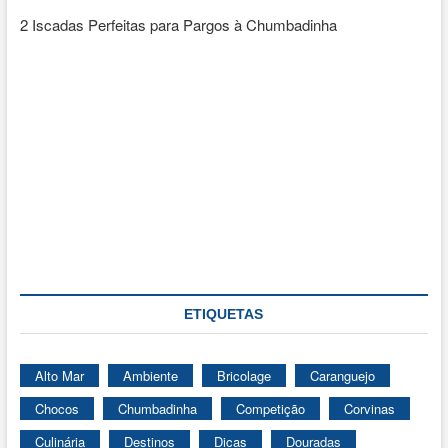
2 Iscadas Perfeitas para Pargos à Chumbadinha
ETIQUETAS
Alto Mar
Ambiente
Bricolage
Caranguejo
Chocos
Chumbadinha
Competição
Corvinas
Culinária
Destinos
Dicas
Douradas