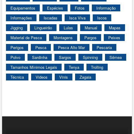
Equipamentos
Espécies
Fotos
Informação
Informações
Iscadas
Isca Viva
Iscos
Jigging
Lingueirão
Lulas
Manual
Mapas
Material de Pesca
Montagens
Pargos
Peixes
Perigos
Pesca
Pesca Alto Mar
Pescaria
Polvo
Sardinha
Sargos
Spinning
Sêmea
Tamanhos Mínimos Legais
Tenya
Trolling
Técnica
Videos
Vinis
Zagaia