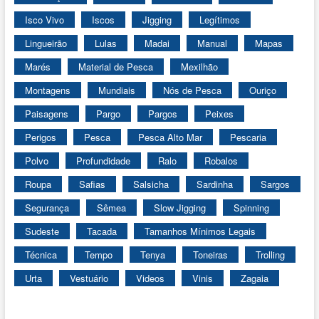
Isco Vivo
Iscos
Jigging
Legítimos
Lingueirão
Lulas
Madai
Manual
Mapas
Marés
Material de Pesca
Mexilhão
Montagens
Mundiais
Nós de Pesca
Ouriço
Paisagens
Pargo
Pargos
Peixes
Perigos
Pesca
Pesca Alto Mar
Pescaria
Polvo
Profundidade
Ralo
Robalos
Roupa
Safias
Salsicha
Sardinha
Sargos
Segurança
Sêmea
Slow Jigging
Spinning
Sudeste
Tacada
Tamanhos Mínimos Legais
Técnica
Tempo
Tenya
Toneiras
Trolling
Urta
Vestuário
Videos
Vinis
Zagaia