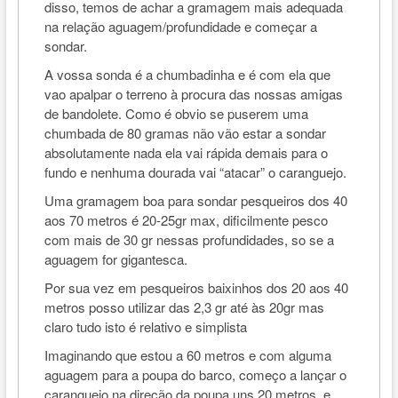
disso, temos de achar a gramagem mais adequada
na relação aguagem/profundidade e começar a
sondar.
A vossa sonda é a chumbadinha e é com ela que
vao apalpar o terreno à procura das nossas amigas
de bandolete. Como é obvio se puserem uma
chumbada de 80 gramas não vão estar a sondar
absolutamente nada ela vai rápida demais para o
fundo e nenhuma dourada vai “atacar” o caranguejo.
Uma gramagem boa para sondar pesqueiros dos 40
aos 70 metros é 20-25gr max, dificilmente pesco
com mais de 30 gr nessas profundidades, so se a
aguagem for gigantesca.
Por sua vez em pesqueiros baixinhos dos 20 aos 40
metros posso utilizar das 2,3 gr até às 20gr mas
claro tudo isto é relativo e simplista
Imaginando que estou a 60 metros e com alguma
aguagem para a poupa do barco, começo a lançar o
caranguejo na direção da poupa uns 20 metros e