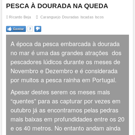
t
PESCA À DOURADA NA QUEDA
o
n
Ricardo Beja
Caranguejo
Douradas
Iscadas
Iscos
Gostar
7
A época da pesca embarcada à dourada
no mar é uma das grandes atrações dos
pescadores lúdicos durante os meses de
Novembro e Dezembro e é considerada
por muitos a pesca rainha em Portugal.
Apesar destes serem os meses mais
“quentes” para as capturar por vezes em
outubro já as encontramos pelas pedras
mais baixas em profundidades entre os 20
e os 40 metros. No entanto andam ainda