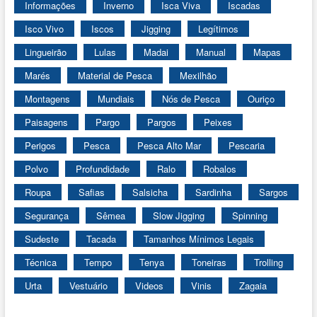
Informações
Inverno
Isca Viva
Iscadas
Isco Vivo
Iscos
Jigging
Legítimos
Lingueirão
Lulas
Madai
Manual
Mapas
Marés
Material de Pesca
Mexilhão
Montagens
Mundiais
Nós de Pesca
Ouriço
Paisagens
Pargo
Pargos
Peixes
Perigos
Pesca
Pesca Alto Mar
Pescaria
Polvo
Profundidade
Ralo
Robalos
Roupa
Safias
Salsicha
Sardinha
Sargos
Segurança
Sêmea
Slow Jigging
Spinning
Sudeste
Tacada
Tamanhos Mínimos Legais
Técnica
Tempo
Tenya
Toneiras
Trolling
Urta
Vestuário
Videos
Vinis
Zagaia