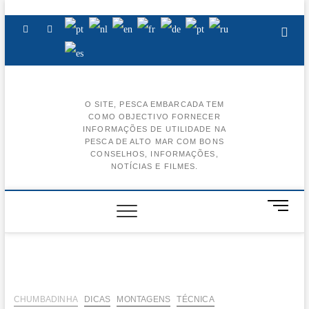
Skip
to
Facebook
Instagram
Youtube
content
O SITE, PESCA EMBARCADA TEM
COMO OBJECTIVO FORNECER
BA
INFORMAÇÕES DE UTILIDADE NA
PESCA DE ALTO MAR COM BONS
AL
CONSELHOS, INFORMAÇÕES,
NOTÍCIAS E FILMES.
BA
CE
M
e
BA
n
u
BA
B
u
t
CHUMBADINHA
DICAS
MONTAGENS
TÉCNICA