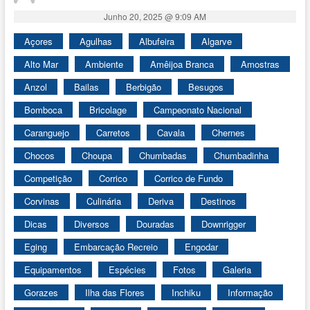
Junho 20, 2025 @ 9:09 AM
Açores
Agulhas
Albufeira
Algarve
Alto Mar
Ambiente
Amêijoa Branca
Amostras
Anzol
Bailas
Berbigão
Besugos
Bomboca
Bricolage
Campeonato Nacional
Caranguejo
Carretos
Cavala
Chernes
Chocos
Choupa
Chumbadas
Chumbadinha
Competição
Corrico
Corrico de Fundo
Corvinas
Culinária
Deriva
Destinos
Dicas
Diversos
Douradas
Downrigger
Eging
Embarcação Recreio
Engodar
Equipamentos
Espécies
Fotos
Galeria
Gorazes
Ilha das Flores
Inchiku
Informação