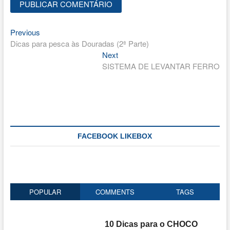
Previous
Navegação
Previous
post:
Dicas para pesca às Douradas (2ª Parte)
de
Next
Next
artigos
post:
SISTEMA DE LEVANTAR FERRO
FACEBOOK LIKEBOX
POPULAR
COMMENTS
TAGS
10 Dicas para o CHOCO