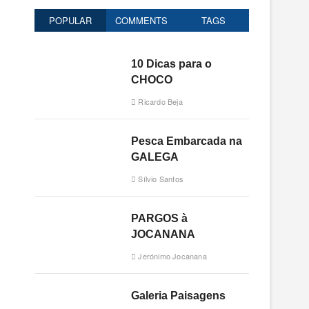
o
POPULAR
COMMENTS
TAGS
n
10 Dicas para o
CHOCO
Ricardo Beja
s
Pesca Embarcada na
GALEGA
Sílvio Santos
PARGOS à
JOCANANA
Jerónimo Jocanana
Galeria Paisagens