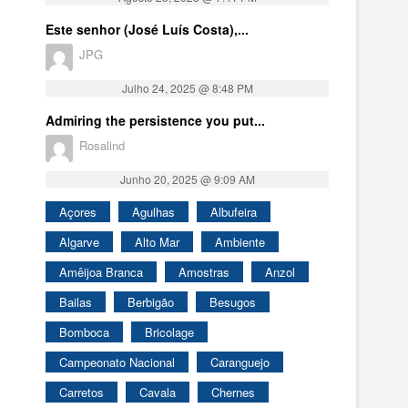
Este senhor (José Luís Costa),...
JPG
Julho 24, 2025 @ 8:48 PM
Admiring the persistence you put...
Rosalind
Junho 20, 2025 @ 9:09 AM
Açores
Agulhas
Albufeira
Algarve
Alto Mar
Ambiente
Amêijoa Branca
Amostras
Anzol
Bailas
Berbigão
Besugos
Bomboca
Bricolage
Campeonato Nacional
Caranguejo
Carretos
Cavala
Chernes