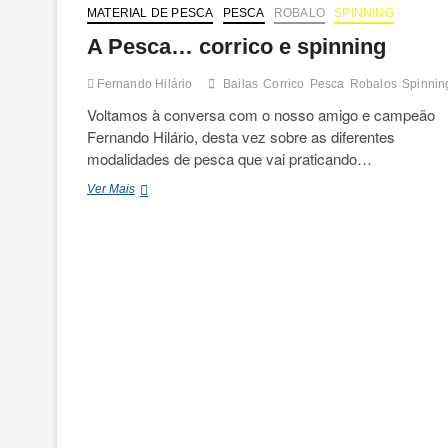
MATERIAL DE PESCA
PESCA
ROBALO
SPINNING
A Pesca… corrico e spinning
Fernando Hilário
Bailas
Corrico
Pesca
Robalos
Spinnin
Voltamos à conversa com o nosso amigo e campeão
Fernando Hilário, desta vez sobre as diferentes
modalidades de pesca que vai praticando…
A
Ver Mais
Pesca…
corrico
e
spinning