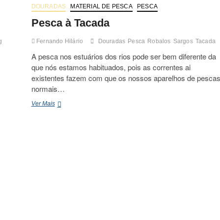
DOURADAS
MATERIAL DE PESCA
PESCA
Pesca à Tacada
g
Fernando Hilário
Douradas
Pesca
Robalos
Sargos
Tacada
A pesca nos estuários dos rios pode ser bem diferente da
que nós estamos habituados, pois as correntes ai
existentes fazem com que os nossos aparelhos de pesca
normais…
Pesca
Ver Mais
à
Tacada