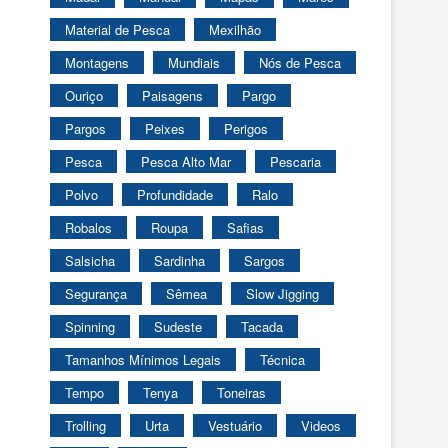
Material de Pesca
Mexilhão
Montagens
Mundiais
Nós de Pesca
Ouriço
Paisagens
Pargo
Pargos
Peixes
Perigos
Pesca
Pesca Alto Mar
Pescaria
Polvo
Profundidade
Ralo
Robalos
Roupa
Safias
Salsicha
Sardinha
Sargos
Segurança
Sêmea
Slow Jigging
Spinning
Sudeste
Tacada
Tamanhos Mínimos Legais
Técnica
Tempo
Tenya
Toneiras
Trolling
Urta
Vestuário
Videos