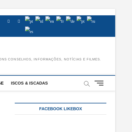
Facebook
Instagram
Youtube
ONS CONSELHOS, INFORMAÇÕES, NOTÍCIAS E FILMES.
M
GE
ISCOS & ISCADAS
e
n
u
B
FACEBOOK LIKEBOX
u
t
t