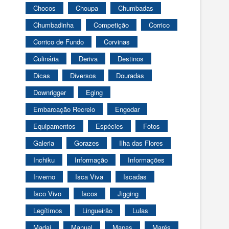
Chocos
Choupa
Chumbadas
Chumbadinha
Competição
Corrico
Corrico de Fundo
Corvinas
Culinária
Deriva
Destinos
Dicas
Diversos
Douradas
Downrigger
Eging
Embarcação Recreio
Engodar
Equipamentos
Espécies
Fotos
Galeria
Gorazes
Ilha das Flores
Inchiku
Informação
Informações
Inverno
Isca Viva
Iscadas
Isco Vivo
Iscos
Jigging
Legítimos
Lingueirão
Lulas
Madai
Manual
Mapas
Marés