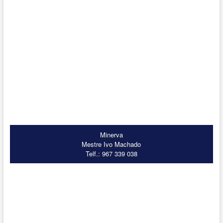
Minerva
Mestre Ivo Machado
Telf.: 967 339 038