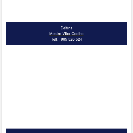
Delfins
Mestre Vitor Coelho
Telf.: 965 520 524