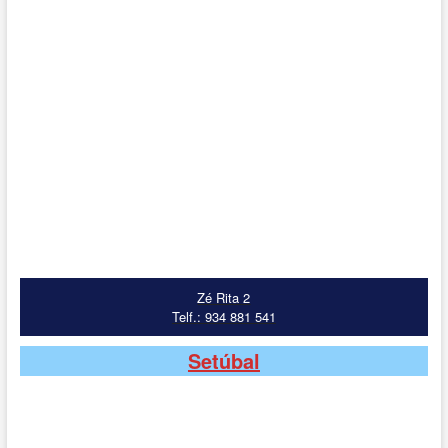
Zé Rita 2
Telf.: 934 881 541
Setúbal