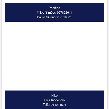
Pacifico
Filipe Simões 967892614
Paulo Silvino 917519601
Niko
Luis Inocêncio
Telf.: 914034691