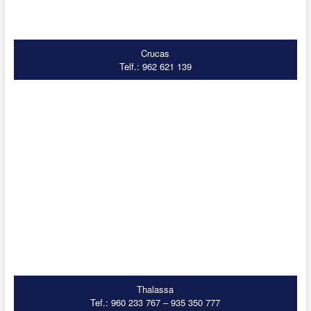
Crucas
Telf.: 962 621 139
Thalassa
Tef.: 960 233 767 – 935 350 777