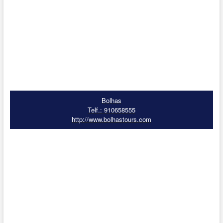
Bolhas
Telf.: 910658555
http://www.bolhastours.com