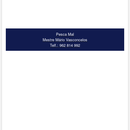
Pesca Mal
Mestre Mário Vasconcelos
Telf.: 962 814 992