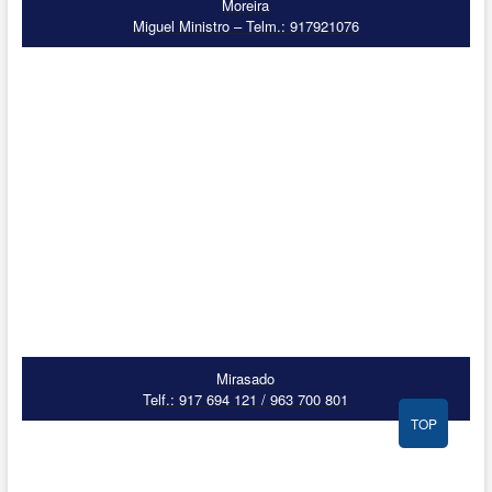
Moreira
Miguel Ministro – Telm.: 917921076
Mirasado
Telf.: 917 694 121 / 963 700 801
TOP