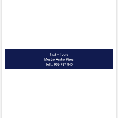
Taxi – Tours
Mestre André Pires
Telf.: 969 787 840