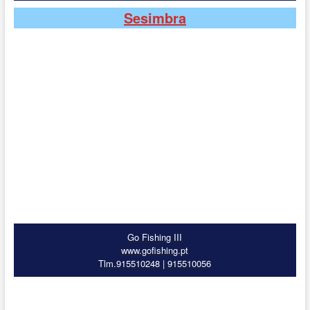
Sesimbra
Go Fishing III
www.gofishing.pt
Tlm.915510248 | 915510056