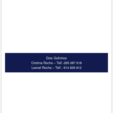
Dois Gofinhos
Cristina Rocha – Telf.-265 087 618
Leonel Rocha – Telf.: 914 839 912