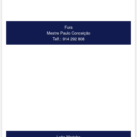
Fura
Mestre Paulo Conceição
Telf.: 914 292 808
Leão Marinho