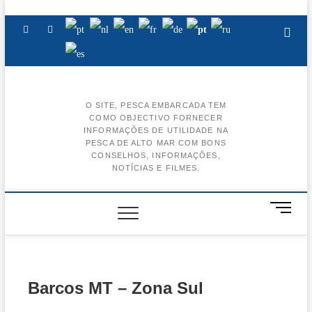
Skip
to
Facebook
Instagram
Youtube
content
O SITE, PESCA EMBARCADA TEM
COMO OBJECTIVO FORNECER
BA
INFORMAÇÕES DE UTILIDADE NA
PESCA DE ALTO MAR COM BONS
AL
CONSELHOS, INFORMAÇÕES,
NOTÍCIAS E FILMES.
BA
CE
M
e
BA
n
u
BA
B
u
Barcos MT – Zona Sul
t