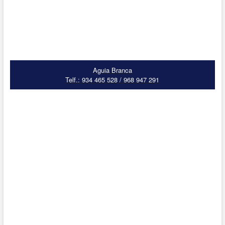
Aguia Branca
Telf.: 934 465 528 / 968 947 291