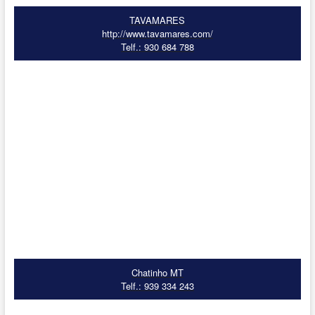
TAVAMARES
http://www.tavamares.com/
Telf.: 930 684 788
Chatinho MT
Telf.: 939 334 243