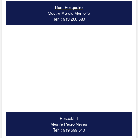
Bom Pesqueiro
Mestre Márcio Monteiro
Telf.: 913 266 680
Pescaki II
Mestre Pedro Neves
Telf.: 919 599 610