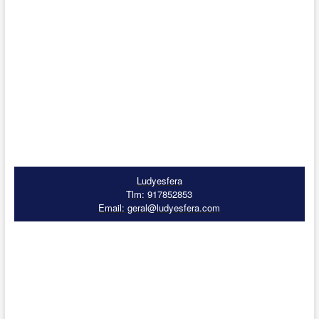
Ludyesfera
Tlm: 917852853
Email: geral@ludyesfera.com