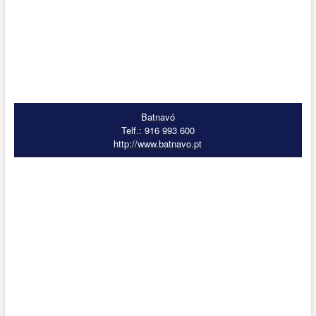
Batnavó
Telf.: 916 993 600
http://www.batnavo.pt