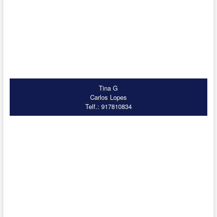
Tina G
Carlos Lopes
Telf.: 917810834