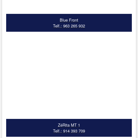
Blue Front
Telf.: 963 265 932
ZéRita MT 1
Telf.: 914 393 709