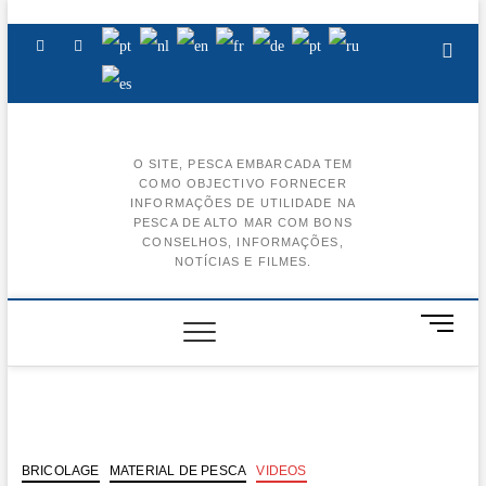
Skip
to
Facebook
Instagram
Youtube
content
O SITE, PESCA EMBARCADA TEM
COMO OBJECTIVO FORNECER
BA
INFORMAÇÕES DE UTILIDADE NA
PESCA DE ALTO MAR COM BONS
AL
CONSELHOS, INFORMAÇÕES,
NOTÍCIAS E FILMES.
BA
CE
M
e
BA
n
u
BA
B
u
t
BRICOLAGE
MATERIAL DE PESCA
VIDEOS