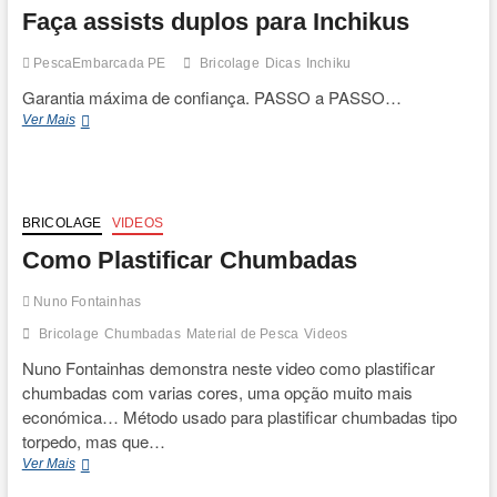
t
Faça assists duplos para Inchikus
o
n
PescaEmbarcada PE
Bricolage
Dicas
Inchiku
Garantia máxima de confiança. PASSO a PASSO…
Faça
Ver Mais
assists
duplos
para
Inchikus
BRICOLAGE
VIDEOS
Como Plastificar Chumbadas
Nuno Fontainhas
Bricolage
Chumbadas
Material de Pesca
Videos
Nuno Fontainhas demonstra neste video como plastificar
chumbadas com varias cores, uma opção muito mais
económica… Método usado para plastificar chumbadas tipo
torpedo, mas que…
Como
Ver Mais
Plastificar