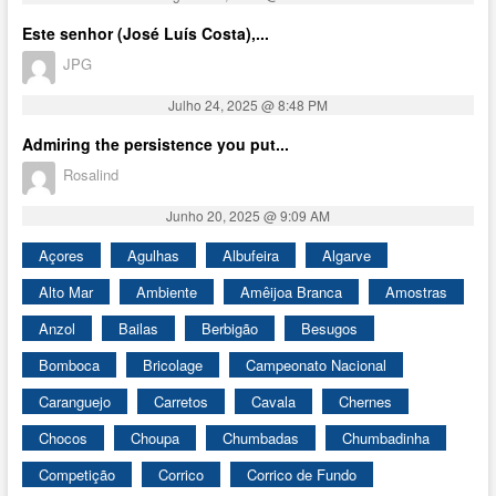
Este senhor (José Luís Costa),...
JPG
Julho 24, 2025 @ 8:48 PM
Admiring the persistence you put...
Rosalind
Junho 20, 2025 @ 9:09 AM
Açores
Agulhas
Albufeira
Algarve
Alto Mar
Ambiente
Amêijoa Branca
Amostras
Anzol
Bailas
Berbigão
Besugos
Bomboca
Bricolage
Campeonato Nacional
Caranguejo
Carretos
Cavala
Chernes
Chocos
Choupa
Chumbadas
Chumbadinha
Competição
Corrico
Corrico de Fundo