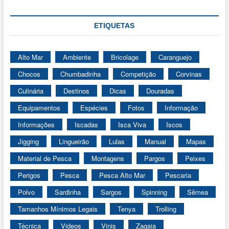
ETIQUETAS
Alto Mar
Ambiente
Bricolage
Caranguejo
Chocos
Chumbadinha
Competição
Corvinas
Culinária
Destinos
Dicas
Douradas
Equipamentos
Espécies
Fotos
Informação
Informações
Iscadas
Isca Viva
Iscos
Jigging
Lingueirão
Lulas
Manual
Mapas
Material de Pesca
Montagens
Pargos
Peixes
Perigos
Pesca
Pesca Alto Mar
Pescaria
Polvo
Sardinha
Sargos
Spinning
Sêmea
Tamanhos Mínimos Legais
Tenya
Trolling
Técnica
Videos
Vinis
Zagaia