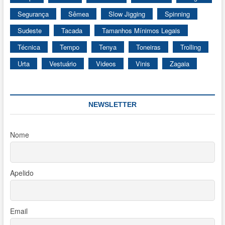
Segurança
Sêmea
Slow Jigging
Spinning
Sudeste
Tacada
Tamanhos Mínimos Legais
Técnica
Tempo
Tenya
Toneiras
Trolling
Urta
Vestuário
Videos
Vinis
Zagaia
NEWSLETTER
Nome
Apelido
Email