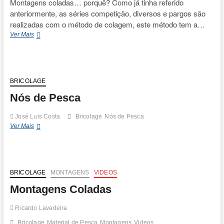
Montagens coladas… porquê? Como já tinha referido
anteriormente, as séries competição, diversos e pargos são
realizadas com o método de colagem, este método tem a…
Montagens…
Ver Mais
os
quês
e…
os
porquês.
BRICOLAGE
Nós de Pesca
José Luis Costa
Bricolage
Nós de Pesca
Nós
Ver Mais
de
Pesca
BRICOLAGE
MONTAGENS
VIDEOS
Montagens Coladas
Ricardo Lavadeira
Bricolage
Material de Pesca
Montagens
Videos