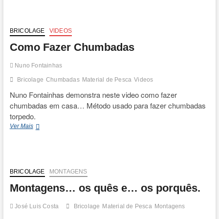
Chumbadas
BRICOLAGE
VIDEOS
Como Fazer Chumbadas
Nuno Fontainhas
Bricolage
Chumbadas
Material de Pesca
Videos
Nuno Fontainhas demonstra neste video como fazer
chumbadas em casa… Método usado para fazer chumbadas
torpedo.
Como
Ver Mais
Fazer
Chumbadas
BRICOLAGE
MONTAGENS
Montagens… os quês e… os porquês.
José Luis Costa
Bricolage
Material de Pesca
Montagens