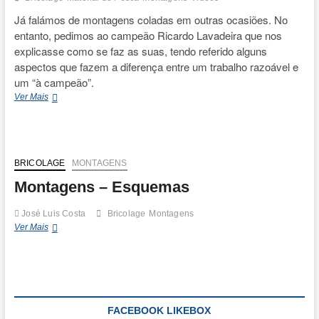
Já falámos de montagens coladas em outras ocasiões. No
entanto, pedimos ao campeão Ricardo Lavadeira que nos
explicasse como se faz as suas, tendo referido alguns
aspectos que fazem a diferença entre um trabalho razoável e
um “à campeão”.
Montagens
Ver Mais
Coladas
BRICOLAGE
MONTAGENS
Montagens – Esquemas
José Luis Costa
Bricolage
Montagens
Montagens
Ver Mais
–
Esquemas
FACEBOOK LIKEBOX