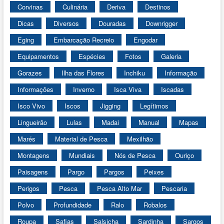
Corvinas
Culinária
Deriva
Destinos
Dicas
Diversos
Douradas
Downrigger
Eging
Embarcação Recreio
Engodar
Equipamentos
Espécies
Fotos
Galeria
Gorazes
Ilha das Flores
Inchiku
Informação
Informações
Inverno
Isca Viva
Iscadas
Isco Vivo
Iscos
Jigging
Legítimos
Lingueirão
Lulas
Madai
Manual
Mapas
Marés
Material de Pesca
Mexilhão
Montagens
Mundiais
Nós de Pesca
Ouriço
Paisagens
Pargo
Pargos
Peixes
Perigos
Pesca
Pesca Alto Mar
Pescaria
Polvo
Profundidade
Ralo
Robalos
Roupa
Safias
Salsicha
Sardinha
Sargos