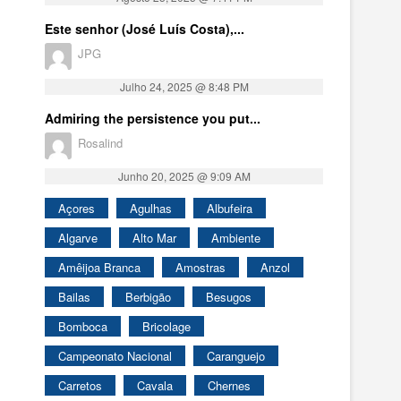
Este senhor (José Luís Costa),...
JPG
Julho 24, 2025 @ 8:48 PM
Admiring the persistence you put...
Rosalind
Junho 20, 2025 @ 9:09 AM
Açores
Agulhas
Albufeira
Algarve
Alto Mar
Ambiente
Amêijoa Branca
Amostras
Anzol
Bailas
Berbigão
Besugos
Bomboca
Bricolage
Campeonato Nacional
Caranguejo
Carretos
Cavala
Chernes