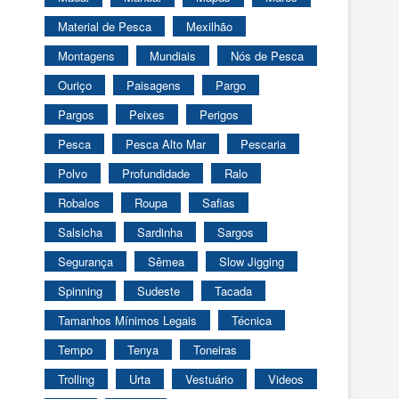
Material de Pesca
Mexilhão
Montagens
Mundiais
Nós de Pesca
Ouriço
Paisagens
Pargo
Pargos
Peixes
Perigos
Pesca
Pesca Alto Mar
Pescaria
Polvo
Profundidade
Ralo
Robalos
Roupa
Safias
Salsicha
Sardinha
Sargos
Segurança
Sêmea
Slow Jigging
Spinning
Sudeste
Tacada
Tamanhos Mínimos Legais
Técnica
Tempo
Tenya
Toneiras
Trolling
Urta
Vestuário
Videos