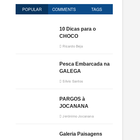
o
POPULAR
COMMENTS
TAGS
n
10 Dicas para o
CHOCO
Ricardo Beja
Pesca Embarcada na
GALEGA
Sílvio Santos
PARGOS à
JOCANANA
Jerónimo Jocanana
Galeria Paisagens