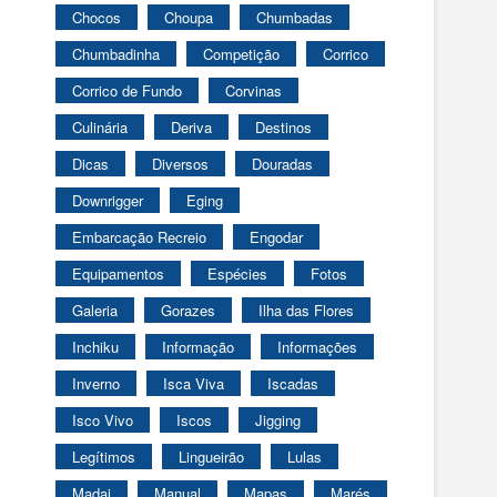
Chocos
Choupa
Chumbadas
Chumbadinha
Competição
Corrico
Corrico de Fundo
Corvinas
Culinária
Deriva
Destinos
Dicas
Diversos
Douradas
Downrigger
Eging
Embarcação Recreio
Engodar
Equipamentos
Espécies
Fotos
Galeria
Gorazes
Ilha das Flores
Inchiku
Informação
Informações
Inverno
Isca Viva
Iscadas
Isco Vivo
Iscos
Jigging
Legítimos
Lingueirão
Lulas
Madai
Manual
Mapas
Marés