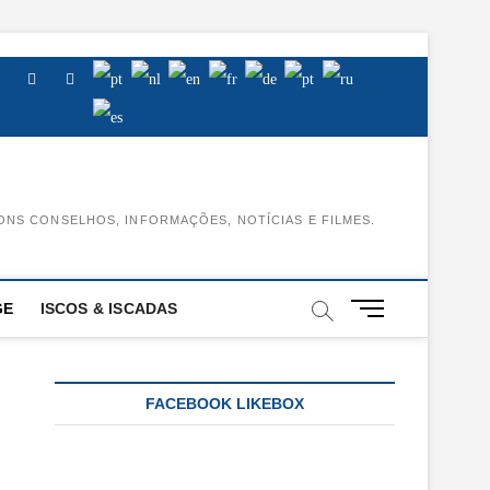
Facebook
Instagram
Youtube
ONS CONSELHOS, INFORMAÇÕES, NOTÍCIAS E FILMES.
M
GE
ISCOS & ISCADAS
e
n
u
B
FACEBOOK LIKEBOX
u
t
t