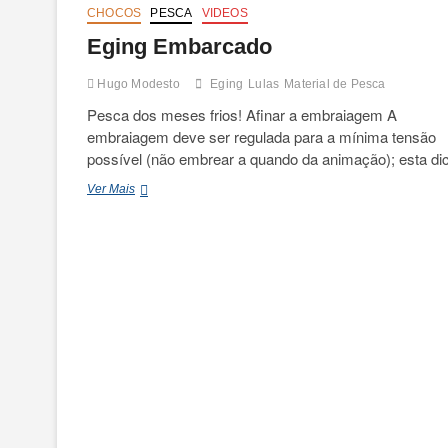
CHOCOS
PESCA
VIDEOS
Eging Embarcado
Hugo Modesto
Eging
Lulas
Material de Pesca
Pesca dos meses frios! Afinar a embraiagem A
embraiagem deve ser regulada para a mínima tensão
possível (não embrear a quando da animação); esta d
Eging
Ver Mais
Embarcado