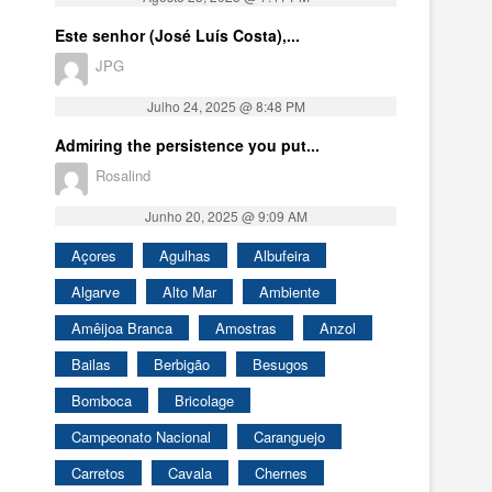
Este senhor (José Luís Costa),...
JPG
Julho 24, 2025 @ 8:48 PM
Admiring the persistence you put...
Rosalind
Junho 20, 2025 @ 9:09 AM
Açores
Agulhas
Albufeira
Algarve
Alto Mar
Ambiente
Amêijoa Branca
Amostras
Anzol
Bailas
Berbigão
Besugos
Bomboca
Bricolage
Campeonato Nacional
Caranguejo
Carretos
Cavala
Chernes