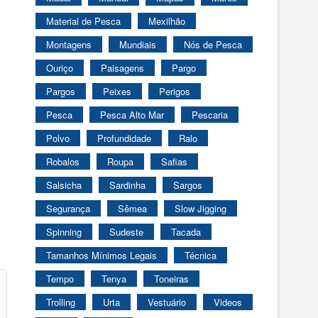
Material de Pesca
Mexilhão
Montagens
Mundiais
Nós de Pesca
Ouriço
Paisagens
Pargo
Pargos
Peixes
Perigos
Pesca
Pesca Alto Mar
Pescaria
Polvo
Profundidade
Ralo
Robalos
Roupa
Safias
Salsicha
Sardinha
Sargos
Segurança
Sêmea
Slow Jigging
Spinning
Sudeste
Tacada
Tamanhos Mínimos Legais
Técnica
Tempo
Tenya
Toneiras
Trolling
Urta
Vestuário
Videos