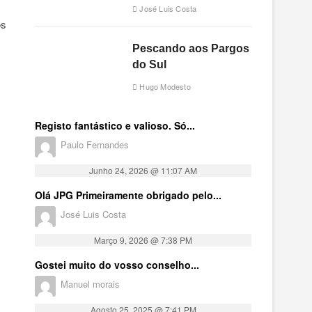
José Luis Costa
os
Pescando aos Pargos
do Sul
Hugo Modesto
Registo fantástico e valioso. Só...
Paulo Fernandes
Junho 24, 2026 @ 11:07 AM
Olá JPG Primeiramente obrigado pelo...
José Luis Costa
Março 9, 2026 @ 7:38 PM
Gostei muito do vosso conselho...
Manuel morais
Agosto 25, 2025 @ 7:41 PM