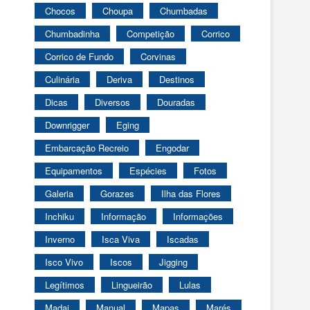
Chocos
Choupa
Chumbadas
Chumbadinha
Competição
Corrico
Corrico de Fundo
Corvinas
Culinária
Deriva
Destinos
Dicas
Diversos
Douradas
Downrigger
Eging
Embarcação Recreio
Engodar
Equipamentos
Espécies
Fotos
Galeria
Gorazes
Ilha das Flores
Inchiku
Informação
Informações
Inverno
Isca Viva
Iscadas
Isco Vivo
Iscos
Jigging
Legítimos
Lingueirão
Lulas
Madai
Manual
Mapas
Marés