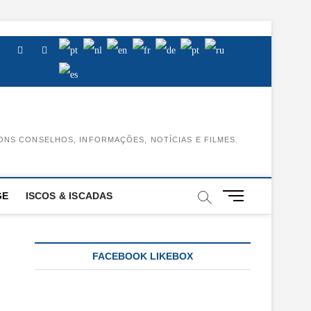
Facebook
Instagram
Youtube
ONS CONSELHOS, INFORMAÇÕES, NOTÍCIAS E FILMES.
M
GE
ISCOS & ISCADAS
e
n
u
B
FACEBOOK LIKEBOX
u
t
t