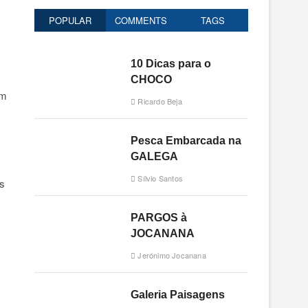
o
POPULAR
COMMENTS
TAGS
n
10 Dicas para o
CHOCO
cm
Ricardo Beja
Pesca Embarcada na
GALEGA
Sílvio Santos
s
PARGOS à
JOCANANA
Jerónimo Jocanana
Galeria Paisagens