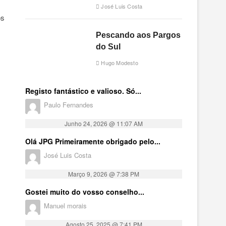
José Luis Costa
os
Pescando aos Pargos
do Sul
Hugo Modesto
Registo fantástico e valioso. Só...
Paulo Fernandes
Junho 24, 2026 @ 11:07 AM
Olá JPG Primeiramente obrigado pelo...
José Luis Costa
Março 9, 2026 @ 7:38 PM
Gostei muito do vosso conselho...
Manuel morais
Agosto 25, 2025 @ 7:41 PM