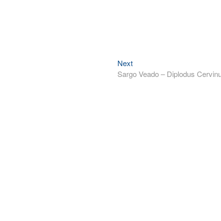
Next
Next
post:
Sargo Veado – Diplodus Cervin