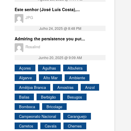
Este senhor (José Luís Costa),...
JPG
Julho 24, 2025 @ 8:48 PM
Admiring the persistence you put...
Rosalind
Junho 20, 2025 @ 9:09 AM
Açores
Agulhas
Albufeira
Algarve
Alto Mar
Ambiente
Amêijoa Branca
Amostras
Anzol
Bailas
Berbigão
Besugos
Bomboca
Bricolage
Campeonato Nacional
Caranguejo
Carretos
Cavala
Chernes