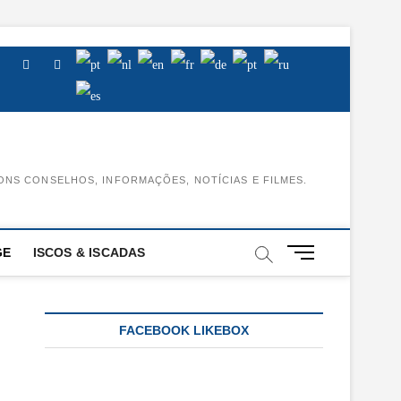
Facebook
Instagram
Youtube
ONS CONSELHOS, INFORMAÇÕES, NOTÍCIAS E FILMES.
M
GE
ISCOS & ISCADAS
e
n
u
B
FACEBOOK LIKEBOX
u
t
t