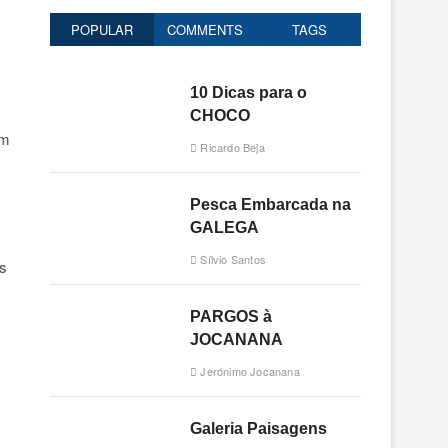
o
POPULAR
COMMENTS
TAGS
n
10 Dicas para o
CHOCO
cm
Ricardo Beja
Pesca Embarcada na
GALEGA
Sílvio Santos
s
PARGOS à
JOCANANA
Jerónimo Jocanana
Galeria Paisagens