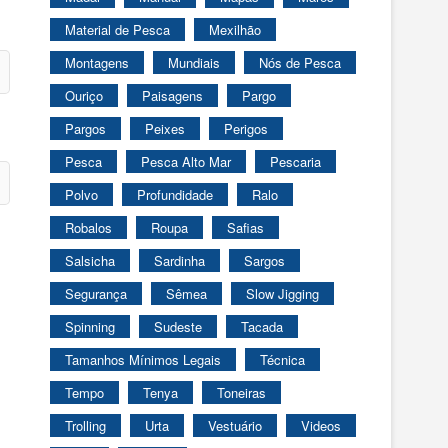
Material de Pesca
Mexilhão
Montagens
Mundiais
Nós de Pesca
Ouriço
Paisagens
Pargo
Pargos
Peixes
Perigos
Pesca
Pesca Alto Mar
Pescaria
Polvo
Profundidade
Ralo
Robalos
Roupa
Safias
Salsicha
Sardinha
Sargos
Segurança
Sêmea
Slow Jigging
Spinning
Sudeste
Tacada
Tamanhos Mínimos Legais
Técnica
Tempo
Tenya
Toneiras
Trolling
Urta
Vestuário
Videos