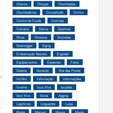
Chocos
Choupa
Chumbadas
Chumbadinha
Competição
Corrico
Corrico de Fundo
Corvinas
Culinária
Deriva
Destinos
Dicas
Diversos
Douradas
Downrigger
Eging
Embarcação Recreio
Engodar
Equipamentos
Espécies
Fotos
Galeria
Gorazes
Ilha das Flores
Inchiku
Informação
Informações
Inverno
Isca Viva
Iscadas
Isco Vivo
Iscos
Jigging
Legítimos
Lingueirão
Lulas
Madai
Manual
Mapas
Marés