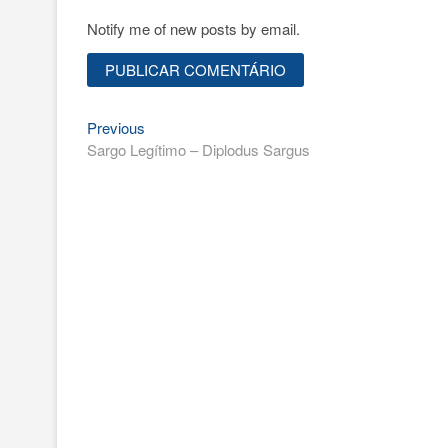
Notify me of new posts by email.
Previous
Navegação
Previous
post:
Sargo Legítimo – Diplodus Sargus
de
artigos