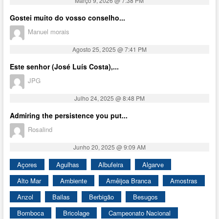
Março 9, 2026 @ 7:38 PM
Gostei muito do vosso conselho...
Manuel morais
Agosto 25, 2025 @ 7:41 PM
Este senhor (José Luís Costa),...
JPG
Julho 24, 2025 @ 8:48 PM
Admiring the persistence you put...
Rosalind
Junho 20, 2025 @ 9:09 AM
Açores
Agulhas
Albufeira
Algarve
Alto Mar
Ambiente
Amêijoa Branca
Amostras
Anzol
Bailas
Berbigão
Besugos
Bomboca
Bricolage
Campeonato Nacional