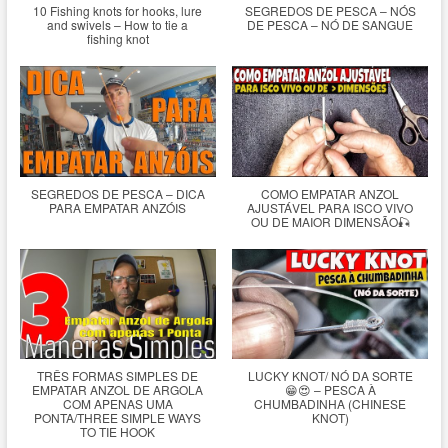
10 Fishing knots for hooks, lure
SEGREDOS DE PESCA – NÓS
and swivels – How to tie a
DE PESCA – NÓ DE SANGUE
fishing knot
SEGREDOS DE PESCA – DICA
COMO EMPATAR ANZOL
PARA EMPATAR ANZÓIS
AJUSTÁVEL PARA ISCO VIVO
OU DE MAIOR DIMENSÃO🎣
TRÊS FORMAS SIMPLES DE
LUCKY KNOT/ NÓ DA SORTE
EMPATAR ANZOL DE ARGOLA
😁😍 – PESCA À
COM APENAS UMA
CHUMBADINHA (CHINESE
PONTA/THREE SIMPLE WAYS
KNOT)
TO TIE HOOK