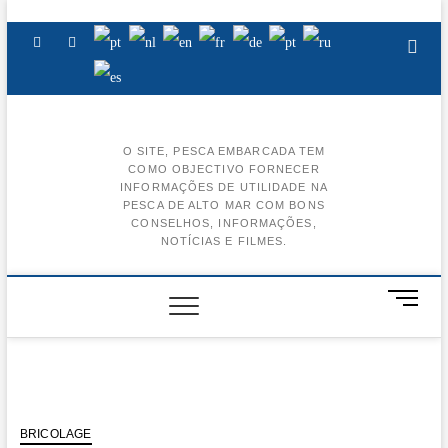
Skip
to
Facebook
Instagram
Youtube
content
O SITE, PESCA EMBARCADA TEM
COMO OBJECTIVO FORNECER
BA
INFORMAÇÕES DE UTILIDADE NA
PESCA DE ALTO MAR COM BONS
AL
CONSELHOS, INFORMAÇÕES,
NOTÍCIAS E FILMES.
BA
CE
M
e
BA
n
u
BA
B
u
t
BRICOLAGE