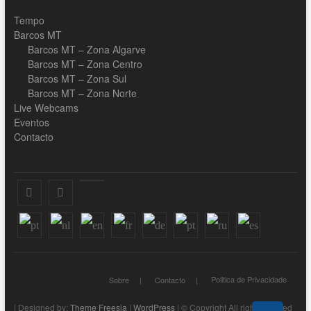
Tempo
Barcos MT
Barcos MT – Zona Algarve
Barcos MT – Zona Centro
Barcos MT – Zona Sul
Barcos MT – Zona Norte
Live Webcams
Eventos
Contacto
Facebook
Instagram
Youtube
Politica de Privacidade
Sobre
Contacto
| Designed by:
Theme Freesia
|
WordPress
| © Copyright All right reserved