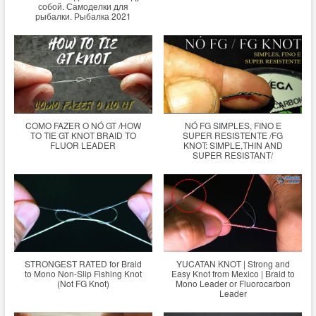
собой. Самоделки для
рыбалки. Рыбалка 2021
COMO FAZER O NÓ GT /HOW
NÓ FG SIMPLES, FINO E
TO TIE GT KNOT BRAID TO
SUPER RESISTENTE /FG
FLUOR LEADER
KNOT: SIMPLE,THIN AND
SUPER RESISTANT/
STRONGEST RATED for Braid
YUCATAN KNOT | Strong and
to Mono Non-Slip Fishing Knot
Easy Knot from Mexico | Braid to
(Not FG Knot)
Mono Leader or Fluorocarbon
Leader