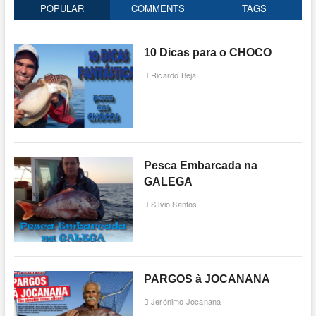
POPULAR
COMMENTS
TAGS
10 Dicas para o CHOCO
Ricardo Beja
Pesca Embarcada na
GALEGA
Sílvio Santos
PARGOS à JOCANANA
Jerónimo Jocanana