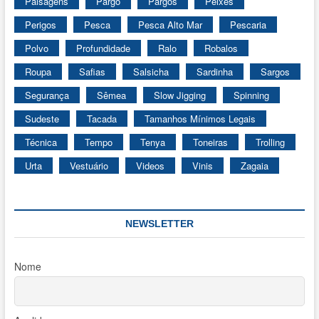
Paisagens
Pargo
Pargos
Peixes
Perigos
Pesca
Pesca Alto Mar
Pescaria
Polvo
Profundidade
Ralo
Robalos
Roupa
Safias
Salsicha
Sardinha
Sargos
Segurança
Sêmea
Slow Jigging
Spinning
Sudeste
Tacada
Tamanhos Mínimos Legais
Técnica
Tempo
Tenya
Toneiras
Trolling
Urta
Vestuário
Videos
Vinis
Zagaia
NEWSLETTER
Nome