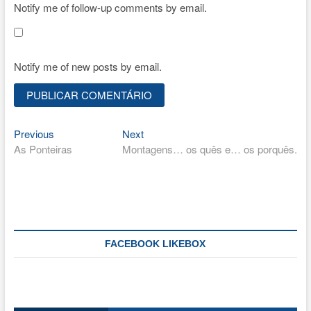
Notify me of follow-up comments by email.
Notify me of new posts by email.
Previous
Next
Navegação
Previous
Next
post:
post:
As Ponteiras
Montagens… os quês e… os porquês.
de
artigos
FACEBOOK LIKEBOX