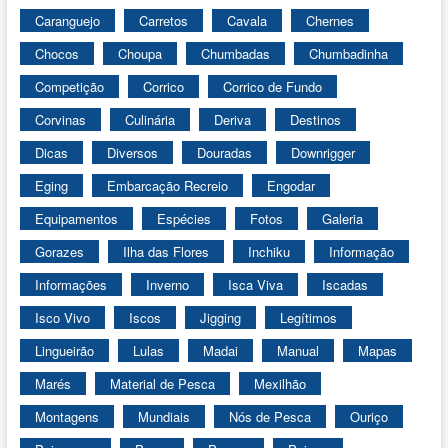
Caranguejo
Carretos
Cavala
Chernes
Chocos
Choupa
Chumbadas
Chumbadinha
Competição
Corrico
Corrico de Fundo
Corvinas
Culinária
Deriva
Destinos
Dicas
Diversos
Douradas
Downrigger
Eging
Embarcação Recreio
Engodar
Equipamentos
Espécies
Fotos
Galeria
Gorazes
Ilha das Flores
Inchiku
Informação
Informações
Inverno
Isca Viva
Iscadas
Isco Vivo
Iscos
Jigging
Legítimos
Lingueirão
Lulas
Madai
Manual
Mapas
Marés
Material de Pesca
Mexilhão
Montagens
Mundiais
Nós de Pesca
Ouriço