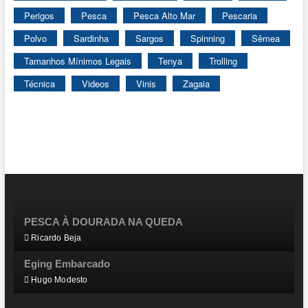
Perigos
Pesca
Pesca Alto Mar
Pescaria
Polvo
Sardinha
Sargos
Spinning
Sêmea
Tamanhos Mínimos Legais
Tenya
Trolling
Técnica
Videos
Vinis
Zagaia
PESCA À DOURADA NA QUEDA
Ricardo Beja
Eging Embarcado
Hugo Modesto