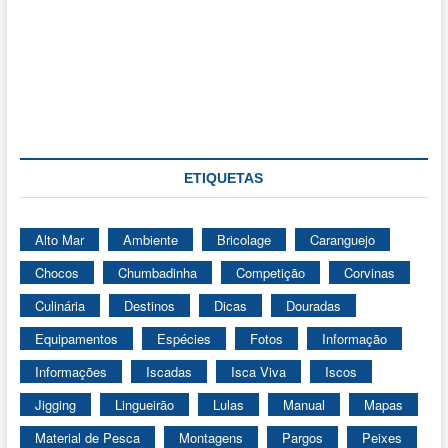
ETIQUETAS
Alto Mar
Ambiente
Bricolage
Caranguejo
Chocos
Chumbadinha
Competição
Corvinas
Culinária
Destinos
Dicas
Douradas
Equipamentos
Espécies
Fotos
Informação
Informações
Iscadas
Isca Viva
Iscos
Jigging
Lingueirão
Lulas
Manual
Mapas
Material de Pesca
Montagens
Pargos
Peixes