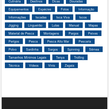
Culinária
Destinos
Dicas
Douradas
Equipamentos
Espécies
Fotos
Informação
Informações
Iscadas
Isca Viva
Iscos
Jigging
Lingueirão
Lulas
Manual
Mapas
Material de Pesca
Montagens
Pargos
Peixes
Perigos
Pesca
Pesca Alto Mar
Pescaria
Polvo
Sardinha
Sargos
Spinning
Sêmea
Tamanhos Mínimos Legais
Tenya
Trolling
Técnica
Videos
Vinis
Zagaia