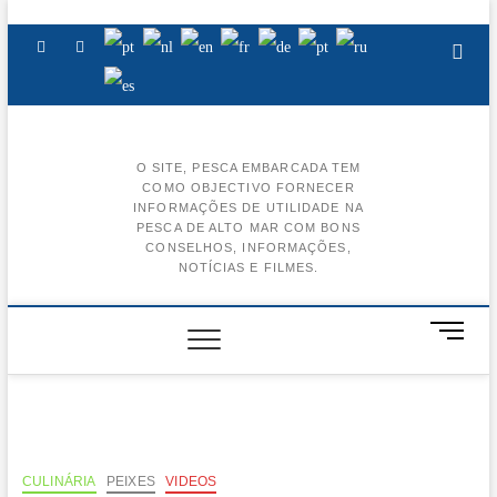
Skip
to
Facebook
Instagram
Youtube
content
O SITE, PESCA EMBARCADA TEM
COMO OBJECTIVO FORNECER
BA
INFORMAÇÕES DE UTILIDADE NA
PESCA DE ALTO MAR COM BONS
AL
CONSELHOS, INFORMAÇÕES,
NOTÍCIAS E FILMES.
BA
CE
M
e
BA
n
u
BA
B
u
t
CULINÁRIA
PEIXES
VIDEOS