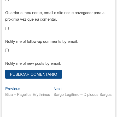
Guardar o meu nome, email e site neste navegador para a
próxima vez que eu comentar.
Notify me of follow-up comments by email.
Notify me of new posts by email.
Previous
Next
Navegação
Previous
Next
post:
post:
Bica – Pagellus Erythrinus
Sargo Legítimo – Diplodus Sargus
de
artigos