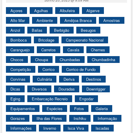
Açores
Agulhas
Albufeira
Algarve
Alto Mar
Ambiente
Amêijoa Branca
Amostras
Anzol
Bailas
Berbigão
Besugos
Bomboca
Bricolage
Campeonato Nacional
Caranguejo
Carretos
Cavala
Chernes
Chocos
Choupa
Chumbadas
Chumbadinha
Competição
Corrico
Corrico de Fundo
Corvinas
Culinária
Deriva
Destinos
Dicas
Diversos
Douradas
Downrigger
Eging
Embarcação Recreio
Engodar
Equipamentos
Espécies
Fotos
Galeria
Gorazes
Ilha das Flores
Inchiku
Informação
Informações
Inverno
Isca Viva
Iscadas