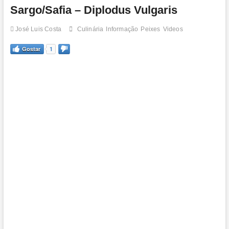
t
Sargo/Safia – Diplodus Vulgaris
o
n
José Luis Costa
Culinária
Informação
Peixes
Videos
Gostar
1