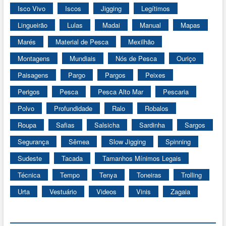
Isco Vivo
Iscos
Jigging
Legítimos
Lingueirão
Lulas
Madai
Manual
Mapas
Marés
Material de Pesca
Mexilhão
Montagens
Mundiais
Nós de Pesca
Ouriço
Paisagens
Pargo
Pargos
Peixes
Perigos
Pesca
Pesca Alto Mar
Pescaria
Polvo
Profundidade
Ralo
Robalos
Roupa
Safias
Salsicha
Sardinha
Sargos
Segurança
Sêmea
Slow Jigging
Spinning
Sudeste
Tacada
Tamanhos Mínimos Legais
Técnica
Tempo
Tenya
Toneiras
Trolling
Urta
Vestuário
Videos
Vinis
Zagaia